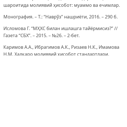
шароитида молиявий ҳисобот: муаммо ва ечимлар.
Монография. – Т.: “Наврўз” нашриёти, 2016. – 290 б.
Исломова Г. “МҲХС билан ишлашга тайёрмисиз?” //
Газета “СБХ”. – 2015. – №26. – 2-бет.
Каримов А.А., Ибрагимов А.К., Ризаев Н.К., Имамова
Н.М. Халқаро молиявий ҳисобот стандартлари.
Дарслик.
– Т.: ТМИ, “Иқтисод-Молия”, 2020. – 392 б.
Умаров З.А., Ибрагимов А.К., Ризаев Н.К., Марпатов
М.Д. Banklarda moliyaviy hisobotning xalqaro
standartlari.
Darslik. – T.: “Iqtisod-Moliya”, 2019. – 500 b.
“ТРАНСФОРМАЦИЯ” //