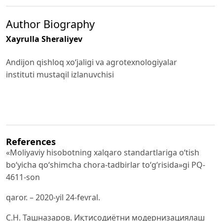
Author Biography
Xayrulla Sheraliyev
Andijon qishloq xoʻjaligi va agrotexnologiyalar
instituti mustaqil izlanuvchisi
References
«Moliyaviy hisobotning xalqaro standartlariga o‘tish
bo‘yicha qo‘shimcha chora-tadbirlar to‘g‘risida»gi PQ-
4611-son
qaror. – 2020-yil 24-fevral.
С.Н. Ташназаров. Иқтисодиётни модернизациялаш