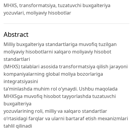
MHXS, transformatsiya, tuzatuvchi buxgalteriya
yozuvlari, moliyaviy hisobotlar
Abstract
Milliy buxgalteriya standartlariga muvofiq tuzilgan
moliyaviy hisobotlarni xalqaro moliyaviy hisobot
standartlari
(MHXS) talablari asosida transformatsiya qilish jarayoni
kompaniyalarning global moliya bozorlariga
integratsiyasini
ta’minlashda muhim rol o‘ynaydi. Ushbu maqolada
MHXSga muvofiq hisobot tayyorlashda tuzatuvchi
buxgalteriya
yozuvlarining roli, milliy va xalqaro standartlar
o‘rtasidagi farqlar va ularni bartaraf etish mexanizmlari
tahlil qilinadi