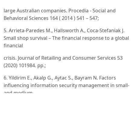
large Australian companies. Procedia - Social and
Behavioral Sciences 164 ( 2014 ) 541 – 547;
5. Arrieta-Paredes М., Hallsworth А., Coca-Stefaniak J.
Small shop survival – The financial response to a global
financial
crisis. Journal of Retailing and Consumer Services 53
(2020) 101984. рp.;
6. Yildirim E., Akalp G., Aytac S., Bayram N. Factors
influencing information security management in small-
and medium-
sized enterprises: A case study from Turkey.
International Journal of Information Management 31
(2011) 360–365;
7. Zhang W., Jiang H. Application of Copula function in