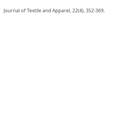
Journal of Textile and Apparel, 22(4), 352-369.
2. Song, H. K., & Ashdown, S. P. (2015). Investigation of
the validity of 3-D virtual fitting for pants. Clothing and
Textiles
Research Journal, 33(4), 314-330.
3. Volino, P., Cordier, F., & Magnenat-Thalmann, N.
(2005). From early virtual garment simulation to
interactive fashion
design. Computer-aided design, 37(6), 593-608.
4. Wang, B., & Ha-Brookshire, J. E. (2018). Exploration of
Digital Competency Requirements within the Fashion
Supply
Chain with an Anticipation of Industry 4.0. International