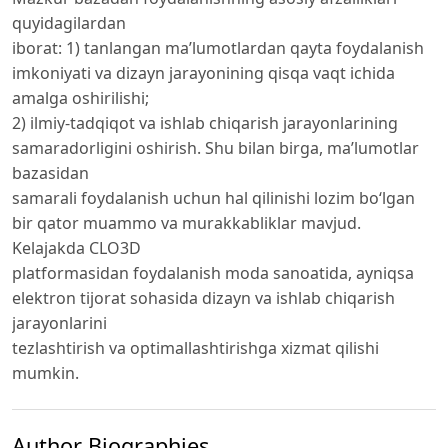
quyidagilardan
iborat: 1) tanlangan ma’lumotlardan qayta foydalanish
imkoniyati va dizayn jarayonining qisqa vaqt ichida
amalga oshirilishi;
2) ilmiy-tadqiqot va ishlab chiqarish jarayonlarining
samaradorligini oshirish. Shu bilan birga, ma’lumotlar
bazasidan
samarali foydalanish uchun hal qilinishi lozim bo‘lgan
bir qator muammo va murakkabliklar mavjud.
Kelajakda CLO3D
platformasidan foydalanish moda sanoatida, ayniqsa
elektron tijorat sohasida dizayn va ishlab chiqarish
jarayonlarini
tezlashtirish va optimallashtirishga xizmat qilishi
mumkin.
Author Biographies