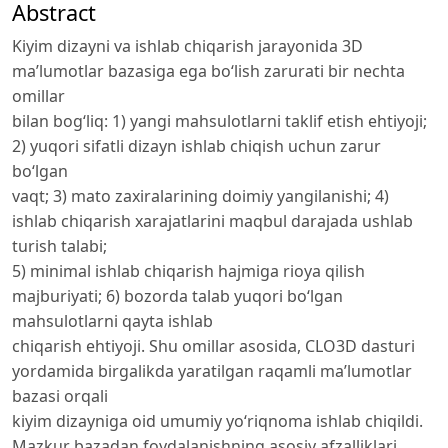
Abstract
Kiyim dizayni va ishlab chiqarish jarayonida 3D
ma’lumotlar bazasiga ega bo‘lish zarurati bir nechta
omillar
bilan bog‘liq: 1) yangi mahsulotlarni taklif etish ehtiyoji;
2) yuqori sifatli dizayn ishlab chiqish uchun zarur
bo‘lgan
vaqt; 3) mato zaxiralarining doimiy yangilanishi; 4)
ishlab chiqarish xarajatlarini maqbul darajada ushlab
turish talabi;
5) minimal ishlab chiqarish hajmiga rioya qilish
majburiyati; 6) bozorda talab yuqori bo‘lgan
mahsulotlarni qayta ishlab
chiqarish ehtiyoji. Shu omillar asosida, CLO3D dasturi
yordamida birgalikda yaratilgan raqamli ma’lumotlar
bazasi orqali
kiyim dizayniga oid umumiy yo‘riqnoma ishlab chiqildi.
Mazkur bazadan foydalanishning asosiy afzalliklari