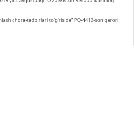
2019 yil 2 avgustdagi “O‘zbekiston Respublikasining
minlash chora-tadbirlari to‘g‘risida” PQ-4412-son qarori.
021 yil 23 oktyabrdagi “Sug‘urta bozorini
hora-tadbirlar to‘g‘risida” PQ-5265-son qarori.
020 yil 24 fevraldagi PQ-4611-sonli “Moliyaviy hisobot
‘g‘risida”gi qarori.
https://www.lex.uz/docs/-4746047
oliya vazirining 2024 yil 8 oktyabrdagi 181-son