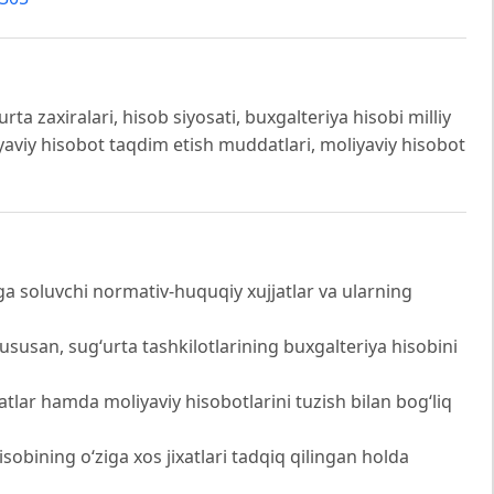
urta zaxiralari, hisob siyosati, buxgalteriya hisobi milliy
yaviy hisobot taqdim etish muddatlari, moliyaviy hisobot
ga soluvchi normativ-huquqiy xujjatlar va ularning
susan, sug‘urta tashkilotlarining buxgalteriya hisobini
atlar hamda moliyaviy hisobotlarini tuzish bilan bog‘liq
hisobining o‘ziga xos jixatlari tadqiq qilingan holda