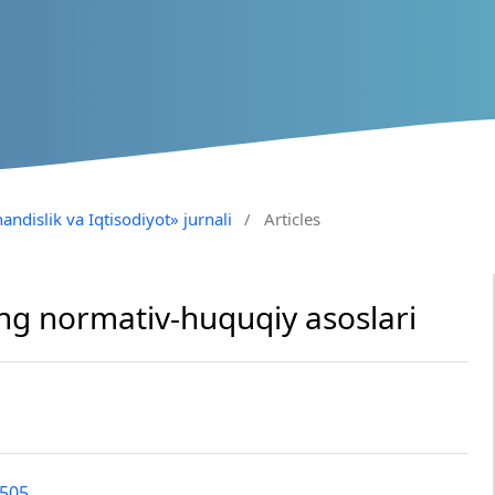
andislik va Iqtisodiyot» jurnali
/
Articles
ning normativ-huquqiy asoslari
9505