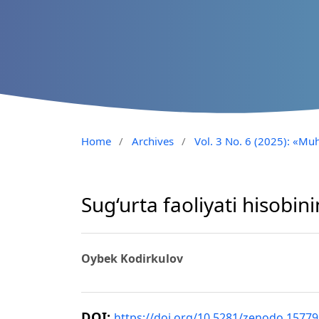
Home
/
Archives
/
Vol. 3 No. 6 (2025): «Muh
Sug‘urta faoliyati hisobi
Oybek Kodirkulov
DOI:
https://doi.org/10.5281/zenodo.1577