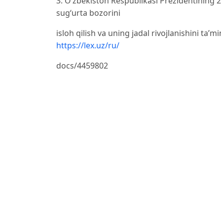
3. O‘zbekiston Respublikasi Prezidentining 
sug‘urta bozorini
isloh qilish va uning jadal rivojlanishini ta’
https://lex.uz/ru/
docs/4459802
4. O‘zbekiston Respublikasi Prezidentining 2
raqamlashtirish va hayot sug‘urtasi
sohasini rivojlantirish bo‘yicha qo‘shimcha c
https://lex.uz/docs/5692504
5. O‘zbekiston Respublikasi Prezidentining 2
xalqaro standartlariga
o‘tish bo‘yicha qo‘shimcha chora-tadbirlar to
6. O‘zbekiston Respublikasi iqtisodiyot va m
buyrug‘iga 1-ILOVA: “Moliyaviy