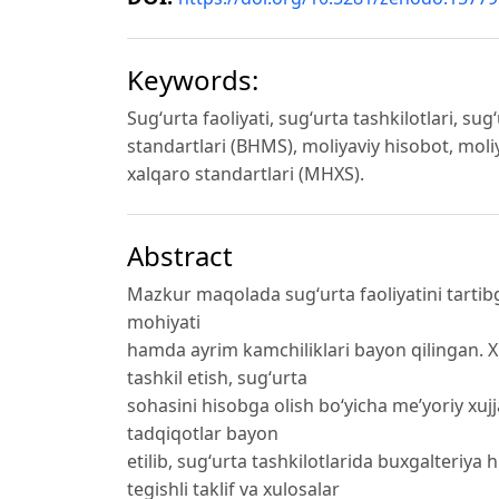
Keywords:
Sug‘urta faoliyati, sug‘urta tashkilotlari, sug‘
standartlari (BHMS), moliyaviy hisobot, moli
xalqaro standartlari (MHXS).
Abstract
Mazkur maqolada sug‘urta faoliyatini tartib
mohiyati
hamda ayrim kamchiliklari bayon qilingan. Xu
tashkil etish, sug‘urta
sohasini hisobga olish bo‘yicha me’yoriy xujj
tadqiqotlar bayon
etilib, sug‘urta tashkilotlarida buxgalteriya 
tegishli taklif va xulosalar