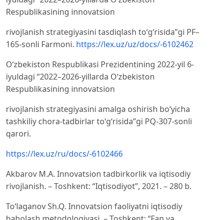
Respublikasining innovatsion
rivojlanish strategiyasini tasdiqlash to‘g‘risida”gi PF–
165-sonli Farmoni.
https://lex.uz/uz/docs/-6102462
O‘zbekiston Respublikasi Prezidentining 2022-yil 6-
iyuldagi “2022–2026-yillarda O‘zbekiston
Respublikasining innovatsion
rivojlanish strategiyasini amalga oshirish bo‘yicha
tashkiliy chora-tadbirlar to‘g‘risida”gi PQ-307-sonli
qarori.
https://lex.uz/ru/docs/-6102466
Akbarov M.A. Innovatsion tadbirkorlik va iqtisodiy
rivojlanish. – Toshkent: “Iqtisodiyot”, 2021. – 280 b.
To‘laganov Sh.Q. Innovatsion faoliyatni iqtisodiy
baholash metodologiyasi. – Toshkent: “Fan va