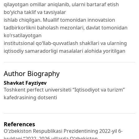
qilayotgan omillar aniqlanib, ularni bartaraf etish
bo‘yicha taklif va tavsiyalar
ishlab chiqilgan. Muallif tomonidan innovatsion
tadbirkorlikni baholash mezonlari, davlat tomonidan
ko‘rsatilayotgan
institutsional qo‘llab-quvvatlash shakllari va ularning
iqtisodiy samaradorligi masalalari alohida yoritilgan
Author Biography
Shavkat Fayziyev
Toshkent perfect universiteti “Iqtisodiyot va turizm”
kafedrasining dotsenti
References
O‘zbekiston Respublikasi Prezidentining 2022-yil 6-
iyuldagi “2022–2026-yillarda O‘zbekiston