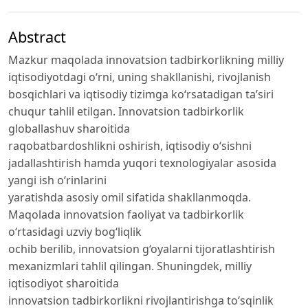
Abstract
Mazkur maqolada innovatsion tadbirkorlikning milliy
iqtisodiyotdagi o‘rni, uning shakllanishi, rivojlanish
bosqichlari va iqtisodiy tizimga ko‘rsatadigan ta’siri
chuqur tahlil etilgan. Innovatsion tadbirkorlik
globallashuv sharoitida
raqobatbardoshlikni oshirish, iqtisodiy o‘sishni
jadallashtirish hamda yuqori texnologiyalar asosida
yangi ish o‘rinlarini
yaratishda asosiy omil sifatida shakllanmoqda.
Maqolada innovatsion faoliyat va tadbirkorlik
o‘rtasidagi uzviy bog‘liqlik
ochib berilib, innovatsion g‘oyalarni tijoratlashtirish
mexanizmlari tahlil qilingan. Shuningdek, milliy
iqtisodiyot sharoitida
innovatsion tadbirkorlikni rivojlantirishga to‘sqinlik