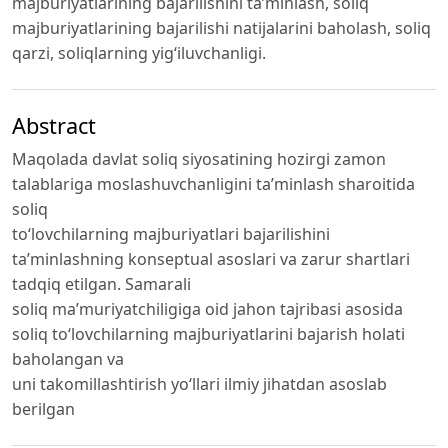
majburiyatlarining bajarilishini ta’minlash, soliq
majburiyatlarining bajarilishi natijalarini baholash, soliq
qarzi, soliqlarning yig‘iluvchanligi.
Abstract
Maqolada davlat soliq siyosatining hozirgi zamon
talablariga moslashuvchanligini ta’minlash sharoitida
soliq
to‘lovchilarning majburiyatlari bajarilishini
ta’minlashning konseptual asoslari va zarur shartlari
tadqiq etilgan. Samarali
soliq ma’muriyatchiligiga oid jahon tajribasi asosida
soliq to‘lovchilarning majburiyatlarini bajarish holati
baholangan va
uni takomillashtirish yo‘llari ilmiy jihatdan asoslab
berilgan