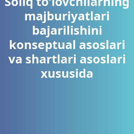
Soliq to‘lovchilarning
majburiyatlari
bajarilishini
konseptual asoslari
va shartlari asoslari
xususida