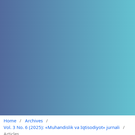
Home
/
Archives
/
Vol. 3 No. 6 (2025): «Muhandislik va Iqtisodiyot» jurnali
/
Articles