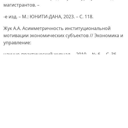
магистрантов. –
-е изд. – М.: ЮНИТИ-ДАНА, 2023. – С. 118.
Жук А.А. Асимметричность институциональной
мотивации экономических субъектов // Экономика и
управление:
научно-практический журнал. – 2010. – № 6. – С. 36.
Стиглиц Дж. Ревущие девяностые. Семена развала. –
М.: Современная экономика и право, 2005. – С. 79.
Полищук И.С. Налоговое обязательство в Российской
Федерации: автореф. дис. ... канд. юрид. наук:
12.00.14.
– Омск, 2008. – С. 21.
Полищук И.С. Понятие и признаки налогового