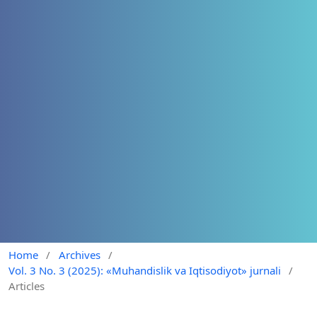
Home
/
Archives
/
Vol. 3 No. 3 (2025): «Muhandislik va Iqtisodiyot» jurnali
/
Articles