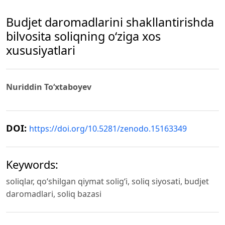
Budjet daromadlarini shakllantirishda
bilvosita soliqning o‘ziga xos
xususiyatlari
Nuriddin To‘xtaboyev
DOI:
https://doi.org/10.5281/zenodo.15163349
Keywords:
soliqlar, qo‘shilgan qiymat solig‘i, soliq siyosati, budjet
daromadlari, soliq bazasi