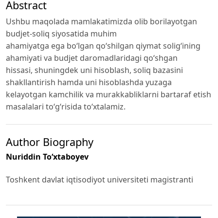
Abstract
Ushbu maqolada mamlakatimizda olib borilayotgan
budjet-soliq siyosatida muhim
ahamiyatga ega bo‘lgan qo‘shilgan qiymat solig‘ining
ahamiyati va budjet daromadlaridagi qo‘shgan
hissasi, shuningdek uni hisoblash, soliq bazasini
shakllantirish hamda uni hisoblashda yuzaga
kelayotgan kamchilik va murakkabliklarni bartaraf etish
masalalari to‘g‘risida to‘xtalamiz.
Author Biography
Nuriddin To‘xtaboyev
Toshkent davlat iqtisodiyot universiteti magistranti