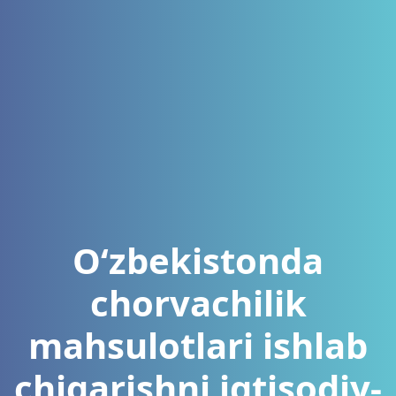
O‘zbekistonda
chorvachilik
mahsulotlari ishlab
chiqarishni iqtisodiy-