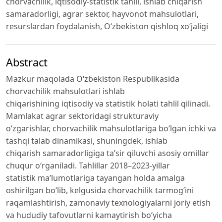
chorvachilik, iqtisodiy-statistik tahlil, ishlab chiqarish
samaradorligi, agrar sektor, hayvonot mahsulotlari,
resurslardan foydalanish, O‘zbekiston qishloq xo‘jaligi
Abstract
Mazkur maqolada O‘zbekiston Respublikasida
chorvachilik mahsulotlari ishlab
chiqarishining iqtisodiy va statistik holati tahlil qilinadi.
Mamlakat agrar sektoridagi strukturaviy
o‘zgarishlar, chorvachilik mahsulotlariga bo‘lgan ichki va
tashqi talab dinamikasi, shuningdek, ishlab
chiqarish samaradorligiga ta’sir qiluvchi asosiy omillar
chuqur o‘rganiladi. Tahlillar 2018–2023-yillar
statistik ma’lumotlariga tayangan holda amalga
oshirilgan bo‘lib, kelgusida chorvachilik tarmog‘ini
raqamlashtirish, zamonaviy texnologiyalarni joriy etish
va hududiy tafovutlarni kamaytirish bo‘yicha