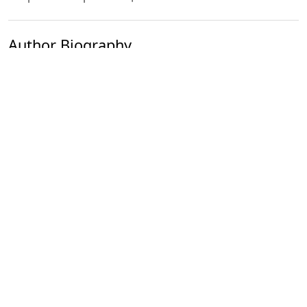
Author Biography
Наргиз Маткаримова
Узбекский государственный университет
физической культуры и спорта