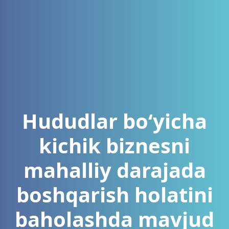
Hududlar bo‘yicha
kichik biznesni
mahalliy darajada
boshqarish holatini
baholashda mavjud