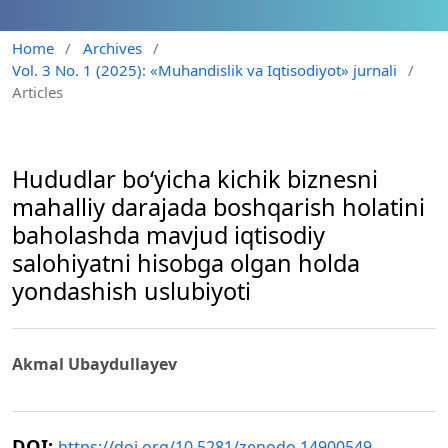
Home
/
Archives
/
Vol. 3 No. 1 (2025): «Muhandislik va Iqtisodiyot» jurnali
/
Articles
Hududlar bo‘yicha kichik biznesni
mahalliy darajada boshqarish holatini
baholashda mavjud iqtisodiy
salohiyatni hisobga olgan holda
yondashish uslubiyoti
Akmal Ubaydullayev
DOI:
https://doi.org/10.5281/zenodo.14900549