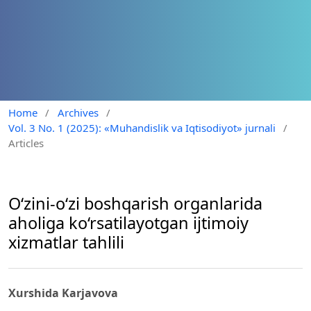
Home
/
Archives
/
Vol. 3 No. 1 (2025): «Muhandislik va Iqtisodiyot» jurnali
/
Articles
O‘zini-o‘zi boshqarish organlarida
aholiga ko‘rsatilayotgan ijtimoiy
xizmatlar tahlili
Xurshida Karjavova