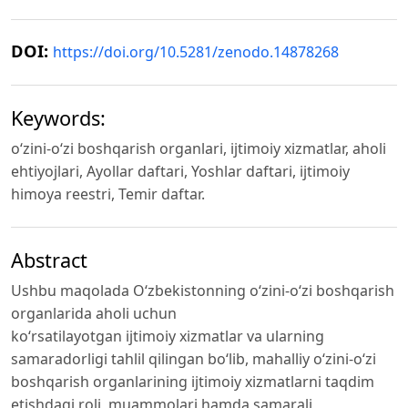
DOI:
https://doi.org/10.5281/zenodo.14878268
Keywords:
o‘zini-o‘zi boshqarish organlari, ijtimoiy xizmatlar, aholi
ehtiyojlari, Ayollar daftari, Yoshlar daftari, ijtimoiy
himoya reestri, Temir daftar.
Abstract
Ushbu maqolada O‘zbekistonning o‘zini-o‘zi boshqarish
organlarida aholi uchun
ko‘rsatilayotgan ijtimoiy xizmatlar va ularning
samaradorligi tahlil qilingan bo‘lib, mahalliy o‘zini-o‘zi
boshqarish organlarining ijtimoiy xizmatlarni taqdim
etishdagi roli, muammolari hamda samarali