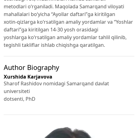
metodlari o‘rganiladi. Maqolada Samarqand viloyati
mahallalari bo‘yicha “Ayollar daftari”ga kiritilgan
xotin-qizlarga ko‘rsatilgan amaliy yordamlar va “Yoshlar
daftari”ga kiritilgan 14-30 yosh orasidagi
yoshlarga ko‘rsatilgan amaliy yordamlar tahlil qilinib,
tegishli takliflar ishlab chiqishga qaratilgan.
Author Biography
Xurshida Karjavova
Sharof Rashidov nomidagi Samarqand davlat
universiteti
dotsenti, PhD