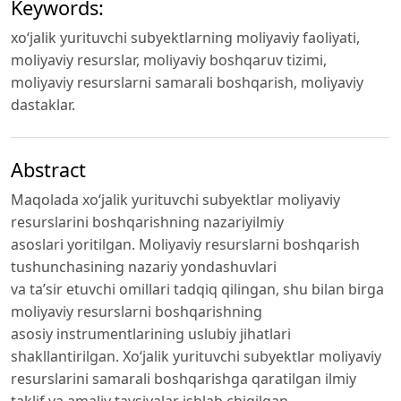
Keywords:
xo‘jalik yurituvchi subyektlarning moliyaviy faoliyati,
moliyaviy resurslar, moliyaviy boshqaruv tizimi,
moliyaviy resurslarni samarali boshqarish, moliyaviy
dastaklar.
Abstract
Maqolada xo‘jalik yurituvchi subyektlar moliyaviy
resurslarini boshqarishning nazariyilmiy
asoslari yoritilgan. Moliyaviy resurslarni boshqarish
tushunchasining nazariy yondashuvlari
va ta’sir etuvchi omillari tadqiq qilingan, shu bilan birga
moliyaviy resurslarni boshqarishning
asosiy instrumentlarining uslubiy jihatlari
shakllantirilgan. Xo‘jalik yurituvchi subyektlar moliyaviy
resurslarini samarali boshqarishga qaratilgan ilmiy
taklif va amaliy tavsiyalar ishlab chiqilgan.