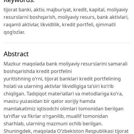
tijorat banki, aktiv, majburiyat, kredit, kapital, moliyaviy
resurslarni boshqarish, moliyaviy resurs, bank aktivlari,
raqamli aktivlar, likvidlilik, kredit portfeli, qimmatli
qog‘ozlar.
Abstract
Mazkur maqolada bank moliyaviy resurslarini samarali
boshqarishda kredit portfelini
yuritishning o‘rni, tijorat banklari kredit portfelining
holati va ularning aktivlar likvidligiga ta’siri ko‘rib
chiqilgan. Tadqiqot materiallari va metodlariga ko‘ra,
mavzu yuzasidan bir qator xorijiy hamda
mamlakatimiz iqtisodchi olimlari tomonidan berilgan
ta’riflar va fikrlar o‘rganilib, muallif tomonidan
sharhlab, ularning mazmuni ochib berilgan.
Shuningdek, maqolada O‘zbekiston Respublikasi tijorat