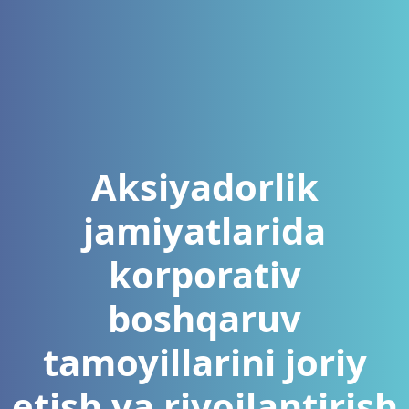
Aksiyadorlik
jamiyatlarida
korporativ
boshqaruv
tamoyillarini joriy
etish va rivojlantirish