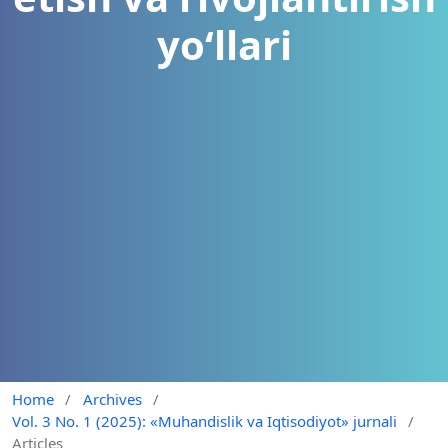
yo‘llari
Home
/
Archives
/
Vol. 3 No. 1 (2025): «Muhandislik va Iqtisodiyot» jurnali
/
Articles