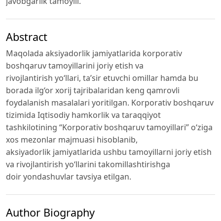
javobgarlik tamoyili.
Abstract
Maqolada aksiyadorlik jamiyatlarida korporativ
boshqaruv tamoyillarini joriy etish va
rivojlantirish yo‘llari, ta’sir etuvchi omillar hamda bu
borada ilg‘or xorij tajribalaridan keng qamrovli
foydalanish masalalari yoritilgan. Korporativ boshqaruv
tizimida Iqtisodiy hamkorlik va taraqqiyot
tashkilotining “Korporativ boshqaruv tamoyillari” o‘ziga
xos mezonlar majmuasi hisoblanib,
aksiyadorlik jamiyatlarida ushbu tamoyillarni joriy etish
va rivojlantirish yo‘llarini takomillashtirishga
doir yondashuvlar tavsiya etilgan.
Author Biography