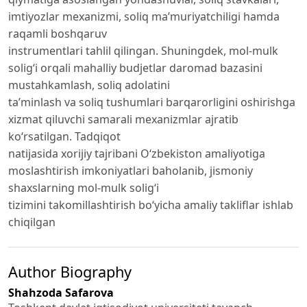
imtiyozlar mexanizmi, soliq ma’muriyatchiligi hamda
raqamli boshqaruv
instrumentlari tahlil qilingan. Shuningdek, mol-mulk
solig‘i orqali mahalliy budjetlar daromad bazasini
mustahkamlash, soliq adolatini
ta’minlash va soliq tushumlari barqarorligini oshirishga
xizmat qiluvchi samarali mexanizmlar ajratib
ko‘rsatilgan. Tadqiqot
natijasida xorijiy tajribani O‘zbekiston amaliyotiga
moslashtirish imkoniyatlari baholanib, jismoniy
shaxslarning mol-mulk solig‘i
tizimini takomillashtirish bo‘yicha amaliy takliflar ishlab
chiqilgan
Author Biography
Shahzoda Safarova