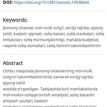
DOI:
https://doi.org/10.5281/zenodo.19936644
Keywords:
jismoniy shaxslar, mol-mulk solig‘i, xorijiy tajriba, qiyosiy
tahlil, kadastr qiymati, soliq bazasi, soliq stavkalari, soliq
imtiyozlari, soliq ma’muriyatchiligi, mahalliy budjetlar,
raqamli soliq xizmatlari, soliq tizimini takomillashtirish
Abstract
Ushbu maqolada jismoniy shaxslarning mol-mulk
solig‘ini takomillashtirishda samarali xorijiy tajriba
qiyosiy tahlil
asosida o‘rganilgan. Tadqiqotda turli mamlakatlarda
mol-mulkni soliqqa tortish amaliyoti, soliq bazasini
aniqlash usullari, kadastr
qiymatiga asoslangan yondashuvlar, soliq stavkalari,