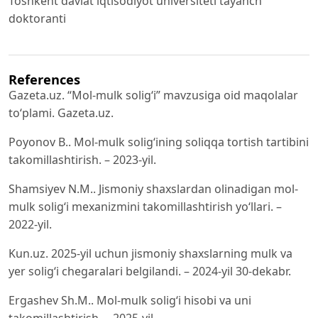
Toshkent davlat iqtisodiyot universiteti tayanch
doktoranti
References
Gazeta.uz. “Mol-mulk solig‘i” mavzusiga oid maqolalar
to‘plami. Gazeta.uz.
Poyonov B.. Mol-mulk solig‘ining soliqqa tortish tartibini
takomillashtirish. – 2023-yil.
Shamsiyev N.M.. Jismoniy shaxslardan olinadigan mol-
mulk solig‘i mexanizmini takomillashtirish yo‘llari. –
2022-yil.
Kun.uz. 2025-yil uchun jismoniy shaxslarning mulk va
yer solig‘i chegaralari belgilandi. – 2024-yil 30-dekabr.
Ergashev Sh.M.. Mol-mulk solig‘i hisobi va uni