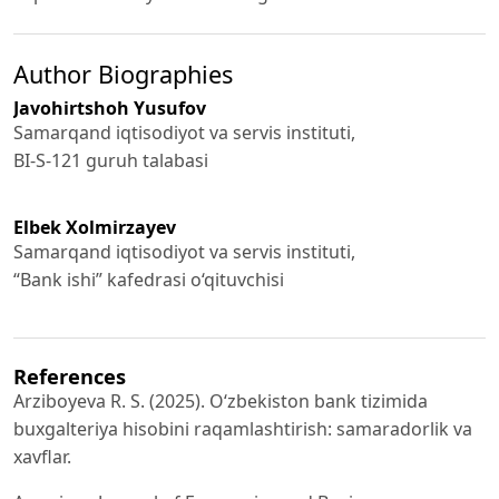
Author Biographies
Javohirtshoh Yusufov
Samarqand iqtisodiyot va servis instituti,
BI-S-121 guruh talabasi
Elbek Xolmirzayev
Samarqand iqtisodiyot va servis instituti,
“Bank ishi” kafedrasi o‘qituvchisi
References
Arziboyeva R. S. (2025). O‘zbekiston bank tizimida
buxgalteriya hisobini raqamlashtirish: samaradorlik va
xavflar.