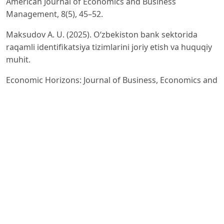
American Journal of Economics and Business
Management, 8(5), 45–52.
Maksudov A. U. (2025). O‘zbekiston bank sektorida
raqamli identifikatsiya tizimlarini joriy etish va huquqiy
muhit.
Economic Horizons: Journal of Business, Economics and
Finance, 4(2), 33–40.
Maxmudova M. (2023). O‘zbekiston bank sektorida
raqamli texnologiyalarni qo‘llash. Economics and
Innovative
Technologies, 11(3), 210–218.
Mirzayeva M. G. (2024). Raqamli texnologiyalar orqali
O‘zbekiston bank sektorini modernizatsiya qilish.
Journal of