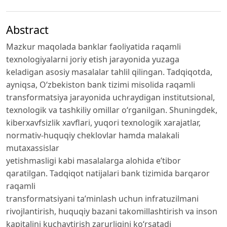
Abstract
Mazkur maqolada banklar faoliyatida raqamli
texnologiyalarni joriy etish jarayonida yuzaga
keladigan asosiy masalalar tahlil qilingan. Tadqiqotda,
ayniqsa, O‘zbekiston bank tizimi misolida raqamli
transformatsiya jarayonida uchraydigan institutsional,
texnologik va tashkiliy omillar o‘rganilgan. Shuningdek,
kiberxavfsizlik xavflari, yuqori texnologik xarajatlar,
normativ-huquqiy cheklovlar hamda malakali
mutaxassislar
yetishmasligi kabi masalalarga alohida e’tibor
qaratilgan. Tadqiqot natijalari bank tizimida barqaror
raqamli
transformatsiyani ta’minlash uchun infratuzilmani
rivojlantirish, huquqiy bazani takomillashtirish va inson
kapitalini kuchaytirish zarurligini ko‘rsatadi