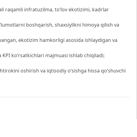
li raqamli infratuzilma, to‘lov ekotizimi, kadrlar
lumotlarni boshqarish, shaxsiylikni himoya qilish va
yangan, ekotizim hamkorligi asosida ishlaydigan va
KPI ko‘rsatkichlari majmuasi ishlab chiqiladi;
tirokini oshirish va iqtisodiy o‘sishga hissa qo‘shuvchi
‘mitasi
qotlar instituti, mustaqil izlanuvchisi