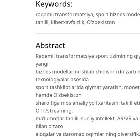
Keywords:
raqamli transformatsiya, sport biznes modeli
tahlili, kiberxavfsizlik, O‘zbekiston
Abstract
Raqamli transformatsiya sport tizimining qiy
yangi
biznes modellarini ishlab chiqishni dolzarb
texnologiyalar asosida
sport tashkilotlarida qiymat yaratish, mone
hamda O‘zbekiston
sharoitiga mos amaliy yo‘l xaritasini taklif e
OTT/streaming,
ma’lumotlar tahlili, sun’iy intellekt, AR/VR v
bilan o‘zaro
aloqalar va daromad oqimlarining diversifikat