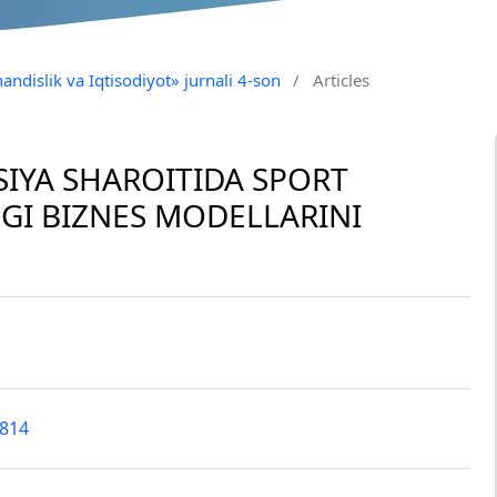
andislik va Iqtisodiyot» jurnali 4-son
/
Articles
IYA SHAROITIDA SPORT
GI BIZNES MODELLARINI
7814