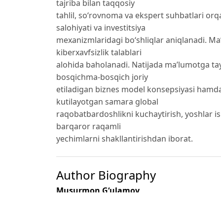
tajriba bilan taqqosiy
tahlil, so‘rovnoma va ekspert suhbatlari orqa
salohiyati va investitsiya
mexanizmlaridagi bo‘shliqlar aniqlanadi. Ma’
kiberxavfsizlik talablari
alohida baholanadi. Natijada ma’lumotga ta
bosqichma-bosqich joriy
etiladigan biznes model konsepsiyasi hamda 
kutilayotgan samara global
raqobatbardoshlikni kuchaytirish, yoshlar ish
barqaror raqamli
yechimlarni shakllantirishdan iborat.
Author Biography
Musurmon G‘ulamov
O‘zbekiston Respublikasi milliy statistika qo
Kadrlar malakasini oshirish va statistik tadqi