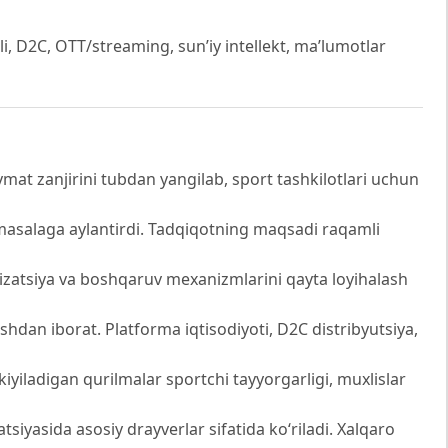
, D2C, OTT/streaming, sun’iy intellekt, ma’lumotlar
mat zanjirini tubdan yangilab, sport tashkilotlari uchun
 masalaga aylantirdi. Tadqiqotning maqsadi raqamli
tizatsiya va boshqaruv mexanizmlarini qayta loyihalash
tishdan iborat. Platforma iqtisodiyoti, D2C distribyutsiya,
a kiyiladigan qurilmalar sportchi tayyorgarligi, muxlislar
siyasida asosiy drayverlar sifatida ko‘riladi. Xalqaro