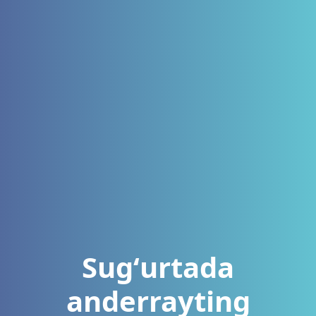
Sugʻurtada
anderrayting