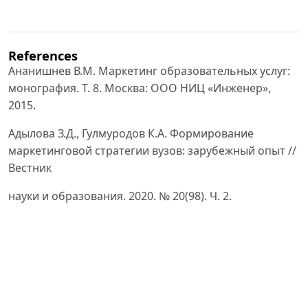
References
Ананишнев В.М. Маркетинг образовательных услуг:
монография. Т. 8. Москва: ООО НИЦ «Инженер»,
2015.
Адылова З.Д., Гулмуродов К.А. Формирование
маркетинговой стратегии вузов: зарубежный опыт //
Вестник
науки и образования. 2020. № 20(98). Ч. 2.
Нематов И.У. Развитие маркетинговой стратегии
рынка образовательных услуг в Узбекистане //
Iqtisodiyot va
ta’lim. 2023. № 5.