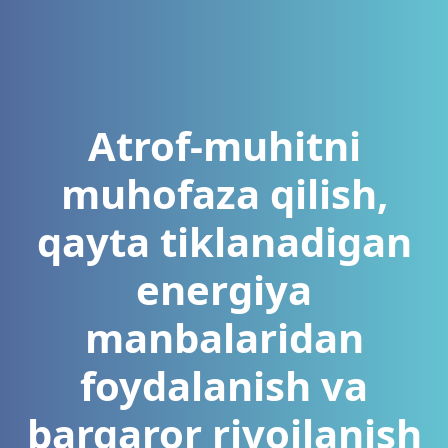
Atrof-muhitni
muhofaza qilish,
qayta tiklanadigan
energiya
manbalaridan
foydalanish va
barqaror rivojlanish