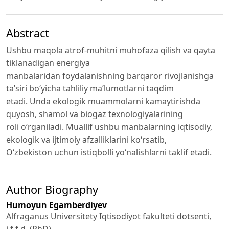
Abstract
Ushbu maqola atrof-muhitni muhofaza qilish va qayta
tiklanadigan energiya
manbalaridan foydalanishning barqaror rivojlanishga
ta’siri bo‘yicha tahliliy ma’lumotlarni taqdim
etadi. Unda ekologik muammolarni kamaytirishda
quyosh, shamol va biogaz texnologiyalarining
roli o‘rganiladi. Muallif ushbu manbalarning iqtisodiy,
ekologik va ijtimoiy afzalliklarini ko‘rsatib,
O‘zbekiston uchun istiqbolli yo‘nalishlarni taklif etadi.
Author Biography
Humoyun Egamberdiyev
Alfraganus Universitety Iqtisodiyot fakulteti dotsenti,
i.f.f.d. (PhD)