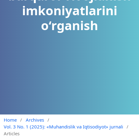
imkoniyatlarini
o‘rganish
Home
/
Archives
/
Vol. 3 No. 1 (2025): «Muhandislik va Iqtisodiyot» jurnali
/
Articles