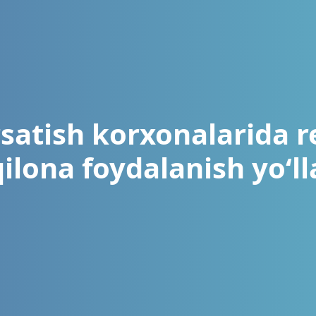
satish korxonalarida 
ilona foydalanish yoʻll