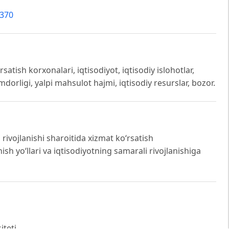
4370
satish korxonalari, iqtisodiyot, iqtisodiy islohotlar,
orligi, yalpi mahsulot hajmi, iqtisodiy resurslar, bozor.
ivojlanishi sharoitida xizmat koʻrsatish
h yoʻllari va iqtisodiyotning samarali rivojlanishiga
iteti