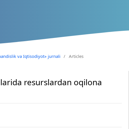
andislik va Iqtisodiyot» jurnali
/
Articles
larida resurslardan oqilona