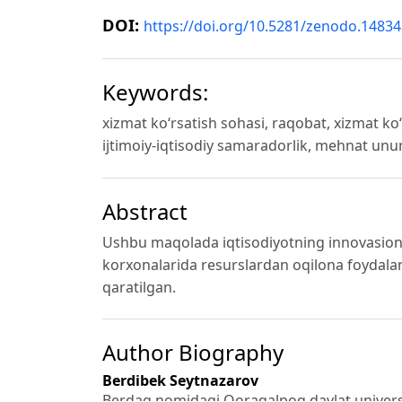
DOI:
https://doi.org/10.5281/zenodo.1483
Keywords:
xizmat koʻrsatish sohasi, raqobat, xizmat koʻr
ijtimoiy-iqtisodiy samaradorlik, mehnat unumd
Abstract
Ushbu maqolada iqtisodiyotning innovasion r
korxonalarida resurslardan oqilona foydalanis
qaratilgan.
Author Biography
Berdibek Seytnazarov
Berdaq nomidagi Qoraqalpoq davlat univers