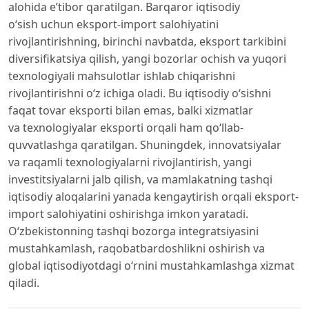
alohida e’tibor qaratilgan. Barqaror iqtisodiy
o‘sish uchun eksport-import salohiyatini
rivojlantirishning, birinchi navbatda, eksport tarkibini
diversifikatsiya qilish, yangi bozorlar ochish va yuqori
texnologiyali mahsulotlar ishlab chiqarishni
rivojlantirishni o‘z ichiga oladi. Bu iqtisodiy o‘sishni
faqat tovar eksporti bilan emas, balki xizmatlar
va texnologiyalar eksporti orqali ham qo‘llab-
quvvatlashga qaratilgan. Shuningdek, innovatsiyalar
va raqamli texnologiyalarni rivojlantirish, yangi
investitsiyalarni jalb qilish, va mamlakatning tashqi
iqtisodiy aloqalarini yanada kengaytirish orqali eksport-
import salohiyatini oshirishga imkon yaratadi.
O‘zbekistonning tashqi bozorga integratsiyasini
mustahkamlash, raqobatbardoshlikni oshirish va
global iqtisodiyotdagi o‘rnini mustahkamlashga xizmat
qiladi.