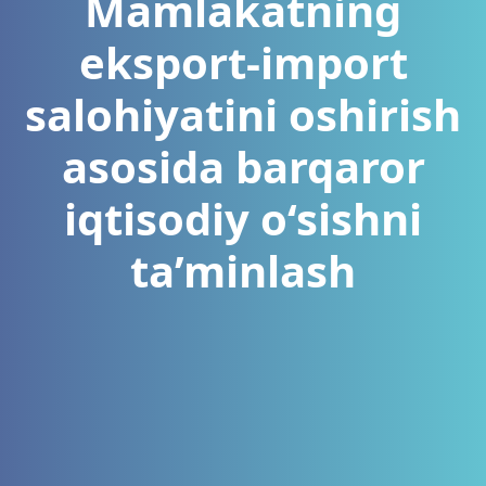
Mamlakatning
eksport-import
salohiyatini oshirish
asosida barqaror
iqtisodiy o‘sishni
ta’minlash