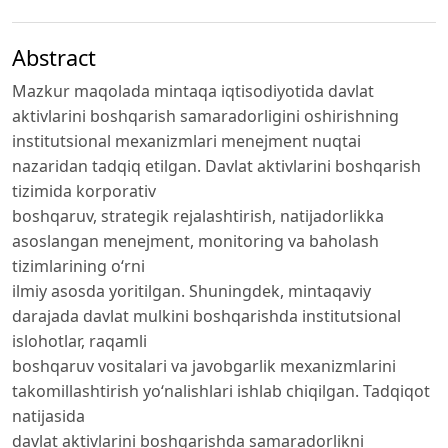
Abstract
Mazkur maqolada mintaqa iqtisodiyotida davlat
aktivlarini boshqarish samaradorligini oshirishning
institutsional mexanizmlari menejment nuqtai
nazaridan tadqiq etilgan. Davlat aktivlarini boshqarish
tizimida korporativ
boshqaruv, strategik rejalashtirish, natijadorlikka
asoslangan menejment, monitoring va baholash
tizimlarining o‘rni
ilmiy asosda yoritilgan. Shuningdek, mintaqaviy
darajada davlat mulkini boshqarishda institutsional
islohotlar, raqamli
boshqaruv vositalari va javobgarlik mexanizmlarini
takomillashtirish yo‘nalishlari ishlab chiqilgan. Tadqiqot
natijasida
davlat aktivlarini boshqarishda samaradorlikni