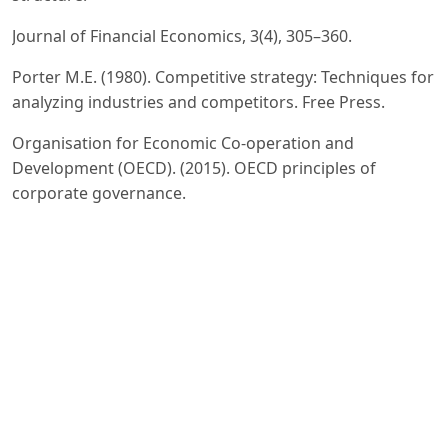
Journal of Financial Economics, 3(4), 305–360.
Porter M.E. (1980). Competitive strategy: Techniques for
analyzing industries and competitors. Free Press.
Organisation for Economic Co-operation and
Development (OECD). (2015). OECD principles of
corporate governance.
OECD Publishing.
O‘zbekiston Respublikasi Davlat aktivlarini boshqarish
agentligi. (2021–2024). Davlat korxonalarini boshqarish
bo‘yicha yillik hisobotlar. Toshkent.
Kornai J. (1980). Economics of shortage. North-Holland.
Shleifer A. & Vishny R.W. (1994). Privatization in the
transition economies: An overview. European Economic