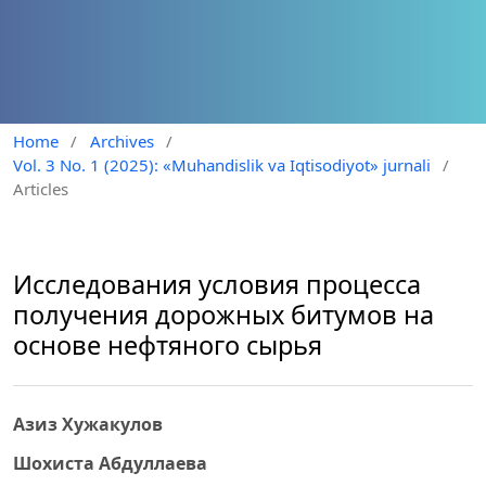
Home
/
Archives
/
Vol. 3 No. 1 (2025): «Muhandislik va Iqtisodiyot» jurnali
/
Articles
Исследования условия процесса
получения дорожных битумов на
основе нефтяного сырья
Азиз Хужакулов
Шохиста Абдуллаева