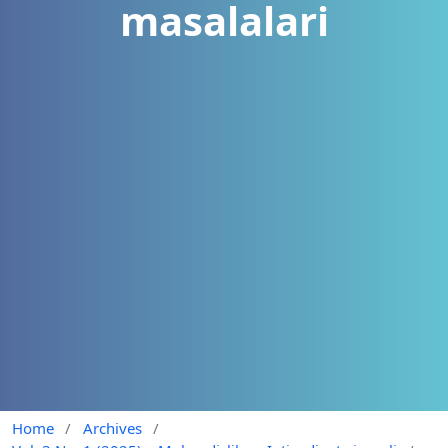
masalalari
Home
/
Archives
/