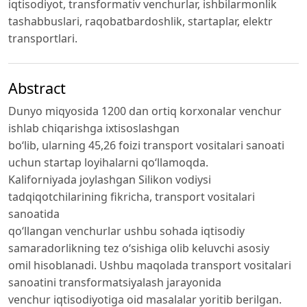
iqtisodiyot, transformativ venchurlar, ishbilarmonlik
tashabbuslari, raqobatbardoshlik, startaplar, elektr
transportlari.
Abstract
Dunyo miqyosida 1200 dan ortiq korxonalar venchur
ishlab chiqarishga ixtisoslashgan
bo‘lib, ularning 45,26 foizi transport vositalari sanoati
uchun startap loyihalarni qo‘llamoqda.
Kaliforniyada joylashgan Silikon vodiysi
tadqiqotchilarining fikricha, transport vositalari
sanoatida
qo‘llangan venchurlar ushbu sohada iqtisodiy
samaradorlikning tez o‘sishiga olib keluvchi asosiy
omil hisoblanadi. Ushbu maqolada transport vositalari
sanoatini transformatsiyalash jarayonida
venchur iqtisodiyotiga oid masalalar yoritib berilgan.