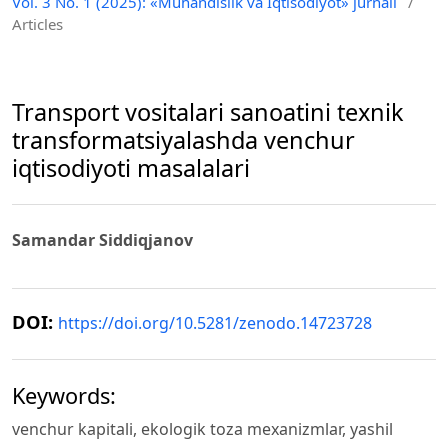
Vol. 3 No. 1 (2025): «Muhandislik va Iqtisodiyot» jurnali
/
Articles
Transport vositalari sanoatini texnik
transformatsiyalashda venchur
iqtisodiyoti masalalari
Samandar Siddiqjanov
DOI:
https://doi.org/10.5281/zenodo.14723728
Keywords:
venchur kapitali, ekologik toza mexanizmlar, yashil