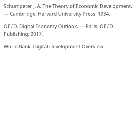
Schumpeter J. A. The Theory of Economic Development.
— Cambridge: Harvard University Press, 1934.
OECD. Digital Economy Outlook. — Paris: OECD
Publishing, 2017.
World Bank. Digital Development Overview. —
Washington, DC: World Bank Group, 2020.
Blank S., Dorf B. The Startup Owner’s Manual: The Step-
by-Step Guide for Building a Great Company. —
California:
K&S Ranch Press, 2012.
Ries E. The Lean Startup: How Today’s Entrepreneurs
Use Continuous Innovation to Create Radically
Successful
Businesses. — New York: Crown Business, 2011.