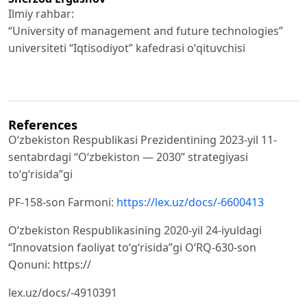
Ilmiy rahbar:
“University of management and future technologies”
universiteti “Iqtisodiyot” kafedrasi oʻqituvchisi
References
Oʻzbekiston Respublikasi Prezidentining 2023-yil 11-
sentabrdagi “Oʻzbekiston — 2030” strategiyasi
toʻgʻrisida”gi
PF-158-son Farmoni:
https://lex.uz/docs/-6600413
Oʻzbekiston Respublikasining 2020-yil 24-iyuldagi
“Innovatsion faoliyat toʻgʻrisida”gi O‘RQ-630-son
Qonuni: https://
lex.uz/docs/-4910391