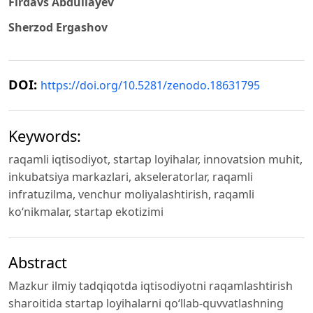
Firdavs Abdullayev
Sherzod Ergashov
DOI:
https://doi.org/10.5281/zenodo.18631795
Keywords:
raqamli iqtisodiyot, startap loyihalar, innovatsion muhit,
inkubatsiya markazlari, akseleratorlar, raqamli
infratuzilma, venchur moliyalashtirish, raqamli
ko‘nikmalar, startap ekotizimi
Abstract
Mazkur ilmiy tadqiqotda iqtisodiyotni raqamlashtirish
sharoitida startap loyihalarni qo‘llab-quvvatlashning