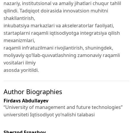
nazariy, institutsional va amaliy jihatlari chuqur tahlil
qilindi. Tadqiqot doirasida innovatsion muhitni
shakllantirish,
inkubatsiya markazlari va akseleratorlar faoliyati,
startaplarni raqamli iqtisodiyotga integratsiya qilish
mexanizmlari,
raqamli infratuzilmani rivojlantirish, shuningdek,
moliyaviy qo‘llab-quvvatlashning zamonaviy raqamli
vositalari ilmiy
asosda yoritildi.
Author Biographies
Firdavs Abdullayev
“University of management and future technologies”
universiteti Iqtisodiyot yo‘nalishi talabasi
Sherzod Ergashov