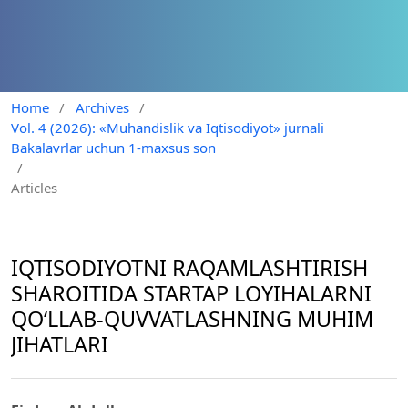
Home
/
Archives
/
Vol. 4 (2026): «Muhandislik va Iqtisodiyot» jurnali
Bakalavrlar uchun 1-maxsus son
/
Articles
IQTISODIYOTNI RAQAMLASHTIRISH
SHAROITIDA STARTAP LOYIHALARNI
QO‘LLAB-QUVVATLASHNING MUHIM
JIHATLARI