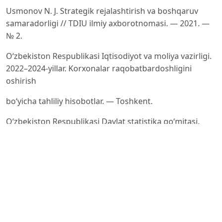
Usmonov N. J. Strategik rejalashtirish va boshqaruv
samaradorligi // TDIU ilmiy axborotnomasi. — 2021. —
№ 2.
O‘zbekiston Respublikasi Iqtisodiyot va moliya vazirligi.
2022–2024-yillar. Korxonalar raqobatbardoshligini
oshirish
bo‘yicha tahliliy hisobotlar. — Toshkent.
O‘zbekiston Respublikasi Davlat statistika qo‘mitasi.
2022–2024-yillar. Sanoat va xizmat ko‘rsatish sohalarida
iqtisodiy
ko‘rsatkichlar. — Toshkent.
Porter, M. E. The five competitive forces that shape
strategy. — Harvard Business Review, 2008, 86(1), 78–93.
Barney, J. B. Firm resources and sustained competitive