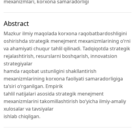
mexanizmlari, korxona samaradorligi
Abstract
Mazkur ilmiy maqolada korxona raqobatbardoshligini
oshirishda strategik menejment mexanizmlarining o‘rni
va ahamiyati chuqur tahlil qilinadi. Tadqiqotda strategik
rejalashtirish, resurslarni boshqarish, innovatsion
strategiyalar
hamda raqobat ustunligini shakllantirish
mexanizmlarining korxona faoliyati samaradorligiga
ta’siri o‘rganilgan. Empirik
tahlil natijalari asosida strategik menejment
mexanizmlarini takomillashtirish bo‘yicha ilmiy-amaliy
xulosalar va tavsiyalar
ishlab chiqilgan.