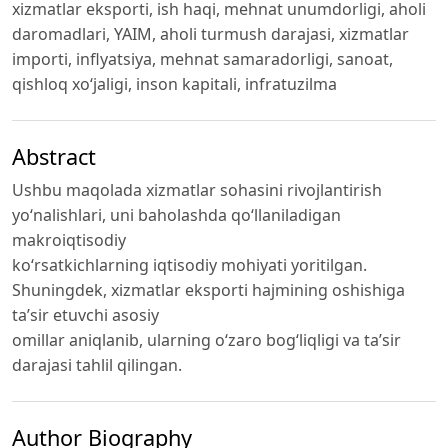
xizmatlar eksporti, ish haqi, mehnat unumdorligi, aholi
daromadlari, YAIM, aholi turmush darajasi, xizmatlar
importi, inflyatsiya, mehnat samaradorligi, sanoat,
qishloq xo‘jaligi, inson kapitali, infratuzilma
Abstract
Ushbu maqolada xizmatlar sohasini rivojlantirish
yo‘nalishlari, uni baholashda qo‘llaniladigan
makroiqtisodiy
ko‘rsatkichlarning iqtisodiy mohiyati yoritilgan.
Shuningdek, xizmatlar eksporti hajmining oshishiga
ta’sir etuvchi asosiy
omillar aniqlanib, ularning o‘zaro bog‘liqligi va ta’sir
darajasi tahlil qilingan.
Author Biography