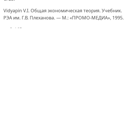
Vidyapin V.I. Общая экономическая теория. Учебник.
РЭА им. Г.В. Плеханова. — М.: «ПРОМО-МЕДИА», 1995.
— С. 165.
Schumpeter J. The Theory of Economic Development. —
Harvard University Press, 1934.
Drucker P.F. Innovation and Entrepreneurship: Practice
and Principles. — New York: Harper & Row, 1985.
Kaplan R.S., Norton D.P. The Balanced Scorecard—
Measures that Drive Performance. — Harvard Business
Review,
(1), 1992, pp. 71–79.
Barney J. Firm Resources and Sustained Competitive
Advantage. — Journal of Management, 17(1), 1991, pp.