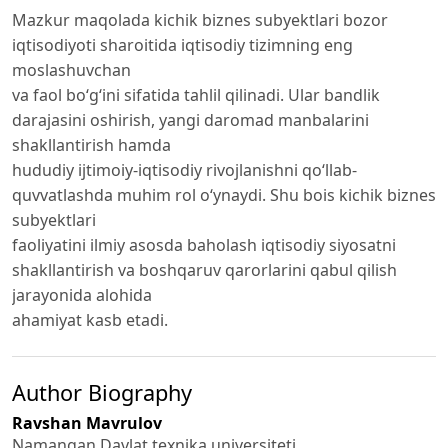
Mazkur maqolada kichik biznes subyektlari bozor
iqtisodiyoti sharoitida iqtisodiy tizimning eng
moslashuvchan
va faol bo‘g‘ini sifatida tahlil qilinadi. Ular bandlik
darajasini oshirish, yangi daromad manbalarini
shakllantirish hamda
hududiy ijtimoiy-iqtisodiy rivojlanishni qo‘llab-
quvvatlashda muhim rol o‘ynaydi. Shu bois kichik biznes
subyektlari
faoliyatini ilmiy asosda baholash iqtisodiy siyosatni
shakllantirish va boshqaruv qarorlarini qabul qilish
jarayonida alohida
ahamiyat kasb etadi.
Author Biography
Ravshan Mavrulov
Namangan Davlat texnika universiteti