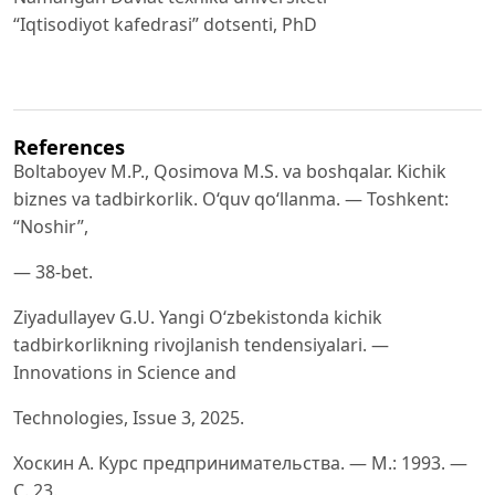
“Iqtisodiyot kafedrasi” dotsenti, PhD
References
Boltaboyev M.P., Qosimova M.S. va boshqalar. Kichik
biznes va tadbirkorlik. O‘quv qo‘llanma. — Toshkent:
“Noshir”,
— 38-bet.
Ziyadullayev G.U. Yangi O‘zbekistonda kichik
tadbirkorlikning rivojlanish tendensiyalari. —
Innovations in Science and
Technologies, Issue 3, 2025.
Хоскин А. Курс предпринимательства. — М.: 1993. —
С. 23.