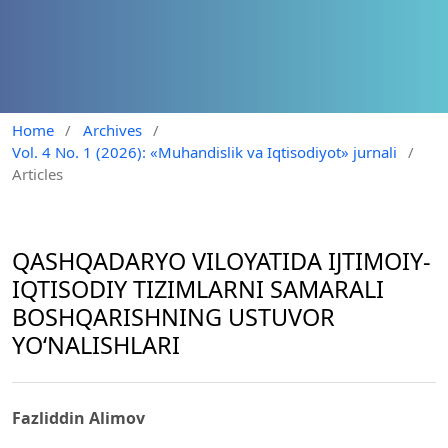
Home
/
Archives
/
Vol. 4 No. 1 (2026): «Muhandislik va Iqtisodiyot» jurnali
/
Articles
QASHQADARYO VILOYATIDA IJTIMOIY-
IQTISODIY TIZIMLARNI SAMARALI
BOSHQARISHNING USTUVOR
YO‘NALISHLARI
Fazliddin Alimov