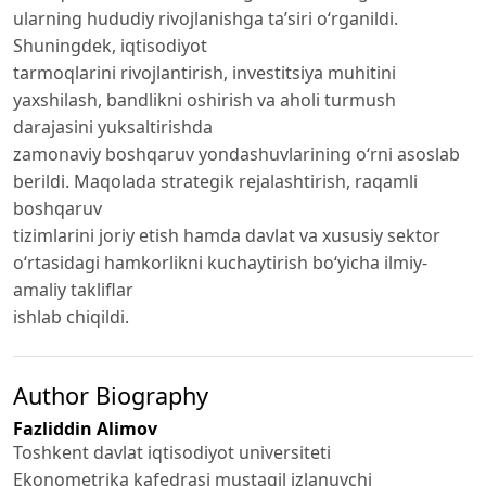
ularning hududiy rivojlanishga ta’siri o‘rganildi.
Shuningdek, iqtisodiyot
tarmoqlarini rivojlantirish, investitsiya muhitini
yaxshilash, bandlikni oshirish va aholi turmush
darajasini yuksaltirishda
zamonaviy boshqaruv yondashuvlarining o‘rni asoslab
berildi. Maqolada strategik rejalashtirish, raqamli
boshqaruv
tizimlarini joriy etish hamda davlat va xususiy sektor
o‘rtasidagi hamkorlikni kuchaytirish bo‘yicha ilmiy-
amaliy takliflar
ishlab chiqildi.
Author Biography
Fazliddin Alimov
Toshkent davlat iqtisodiyot universiteti
Ekonometrika kafedrasi mustaqil izlanuvchi