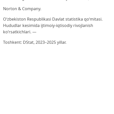
Norton & Company.
O‘zbekiston Respublikasi Davlat statistika qo‘mitasi.
Hududlar kesimida ijtimoiy-iqtisodiy rivojlanish
ko‘rsatkichlari. —
Toshkent: DStat, 2023–2025 yillar.
Qashqadaryo viloyati statistika boshqarmasi.
Qashqadaryo viloyatining ijtimoiy-iqtisodiy rivojlanish
ko‘rsatkichlari. —
Qarshi, 2024.
Karimov A.M., Raximov B.Sh. Hududiy rivojlanishni
boshqarishning zamonaviy mexanizmlari // Iqtisodiyot
va
innovatsion texnologiyalar. — 2022. — №4. — B. 45–52.