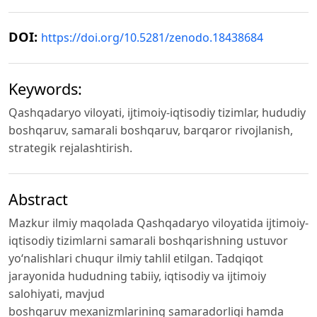
DOI:
https://doi.org/10.5281/zenodo.18438684
Keywords:
Qashqadaryo viloyati, ijtimoiy-iqtisodiy tizimlar, hududiy
boshqaruv, samarali boshqaruv, barqaror rivojlanish,
strategik rejalashtirish.
Abstract
Mazkur ilmiy maqolada Qashqadaryo viloyatida ijtimoiy-
iqtisodiy tizimlarni samarali boshqarishning ustuvor
yo‘nalishlari chuqur ilmiy tahlil etilgan. Tadqiqot
jarayonida hududning tabiiy, iqtisodiy va ijtimoiy
salohiyati, mavjud
boshqaruv mexanizmlarining samaradorligi hamda