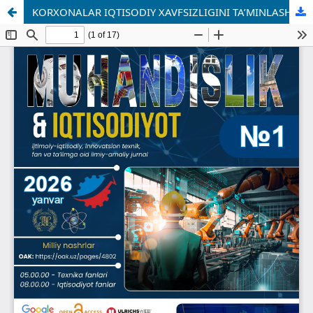
KORXONALAR IQTISODIY XAVFSIZLIGINI TA’MINLASHNING USLUBIY YONDASHUVLARI