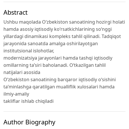
Abstract
Ushbu maqolada O‘zbekiston sanoatining hozirgi holati
hamda asosiy iqtisodiy ko‘rsatkichlarining so‘nggi
yillardagi dinamikasi kompleks tahlil qilinadi. Tadqiqot
jarayonida sanoatda amalga oshirilayotgan
institutsional islohotlar,
modernizatsiya jarayonlari hamda tashqi iqtisodiy
omillarning ta’siri baholanadi. O‘tkazilgan tahlil
natijalari asosida
O‘zbekiston sanoatining barqaror iqtisodiy o‘sishini
ta’minlashga qaratilgan mualliflik xulosalari hamda
ilmiy-amaliy
takliflar ishlab chiqiladi
Author Biography