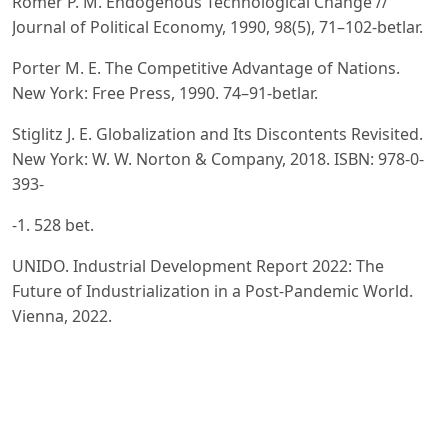
Romer P. M. Endogenous Technological Change //
Journal of Political Economy, 1990, 98(5), 71–102-betlar.
Porter M. E. The Competitive Advantage of Nations.
New York: Free Press, 1990. 74–91-betlar.
Stiglitz J. E. Globalization and Its Discontents Revisited.
New York: W. W. Norton & Company, 2018. ISBN: 978-0-
393-
-1. 528 bet.
UNIDO. Industrial Development Report 2022: The
Future of Industrialization in a Post-Pandemic World.
Vienna, 2022.
https://www.unido.org/sites/default/files/unido-
publications/2023-03/IDR-2022-en.pdf
OECD. Industrial Policy for the 21st Century. Paris, 2021.