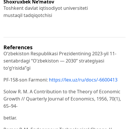
Shoxruxbek Ne’matov
Toshkent davlat iqtisodiyot universiteti
mustaqil tadqiqotchisi
References
Oʻzbekiston Respublikasi Prezidentining 2023-yil 11-
sentabrdagi “Oʻzbekiston — 2030” strategiyasi
toʻgʻrisida”gi
PF-158-son Farmoni:
https://lex.uz/ru/docs/-6600413
Solow R. M. A Contribution to the Theory of Economic
Growth // Quarterly Journal of Economics, 1956, 70(1),
65–94-
betlar.