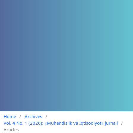
Home
/
Archives
/
Vol. 4 No. 1 (2026): «Muhandislik va Iqtisodiyot» jurnali
/
Articles