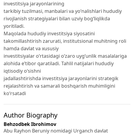
investitsiya jarayonlarining
tarkibiy tuzilmasi, manbalari va yo‘nalishlari hududiy
rivojlanish strategiyalari bilan uzviy bog‘liqlikda
yoritiladi.
Maqolada hududiy investitsiya siyosatini
takomillashtirish zarurati, institutsional muhitning roli
hamda davlat va xususiy
investitsiyalar o‘rtasidagi o‘zaro uyg‘unlik masalalariga
alohida e’tibor qaratiladi. Tahlil natijalari hududiy
iqtisodiy o‘sishni
jadallashtirishda investitsiya jarayonlarini strategik
rejalashtirish va samarali boshqarish muhimligini
ko‘rsatadi
Author Biography
Behzodbek Ibrohimov
Abu Rayhon Beruniy nomidagi Urganch davlat