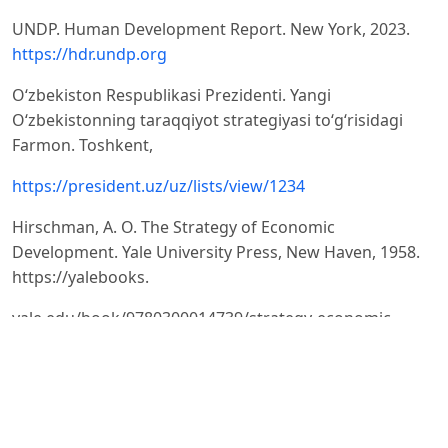
UNDP. Human Development Report. New York, 2023.
https://hdr.undp.org
O‘zbekiston Respublikasi Prezidenti. Yangi
O‘zbekistonning taraqqiyot strategiyasi to‘g‘risidagi
Farmon. Toshkent,
https://president.uz/uz/lists/view/1234
Hirschman, A. O. The Strategy of Economic
Development. Yale University Press, New Haven, 1958.
https://yalebooks.
yale.edu/book/9780300014739/strategy-economic-
development
Barro, R. J., Sala-i-Martin, X. Economic Growth. MIT
Press, Cambridge, 2004.
https://mitpress.mit.edu/9780262027284/