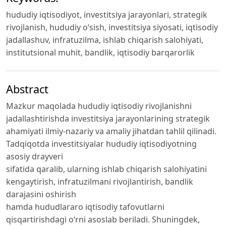
hududiy iqtisodiyot, investitsiya jarayonlari, strategik
rivojlanish, hududiy o‘sish, investitsiya siyosati, iqtisodiy
jadallashuv, infratuzilma, ishlab chiqarish salohiyati,
institutsional muhit, bandlik, iqtisodiy barqarorlik
Abstract
Mazkur maqolada hududiy iqtisodiy rivojlanishni
jadallashtirishda investitsiya jarayonlarining strategik
ahamiyati ilmiy-nazariy va amaliy jihatdan tahlil qilinadi.
Tadqiqotda investitsiyalar hududiy iqtisodiyotning
asosiy drayveri
sifatida qaralib, ularning ishlab chiqarish salohiyatini
kengaytirish, infratuzilmani rivojlantirish, bandlik
darajasini oshirish
hamda hududlararo iqtisodiy tafovutlarni
qisqartirishdagi o‘rni asoslab beriladi. Shuningdek,