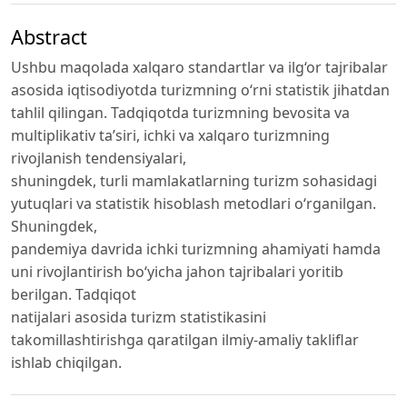
Abstract
Ushbu maqolada xalqaro standartlar va ilg‘or tajribalar
asosida iqtisodiyotda turizmning o‘rni statistik jihatdan
tahlil qilingan. Tadqiqotda turizmning bevosita va
multiplikativ ta’siri, ichki va xalqaro turizmning
rivojlanish tendensiyalari,
shuningdek, turli mamlakatlarning turizm sohasidagi
yutuqlari va statistik hisoblash metodlari o‘rganilgan.
Shuningdek,
pandemiya davrida ichki turizmning ahamiyati hamda
uni rivojlantirish bo‘yicha jahon tajribalari yoritib
berilgan. Tadqiqot
natijalari asosida turizm statistikasini
takomillashtirishga qaratilgan ilmiy-amaliy takliflar
ishlab chiqilgan.