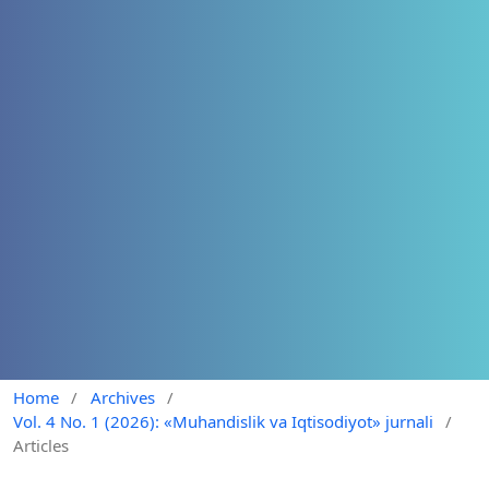
Home
/
Archives
/
Vol. 4 No. 1 (2026): «Muhandislik va Iqtisodiyot» jurnali
/
Articles