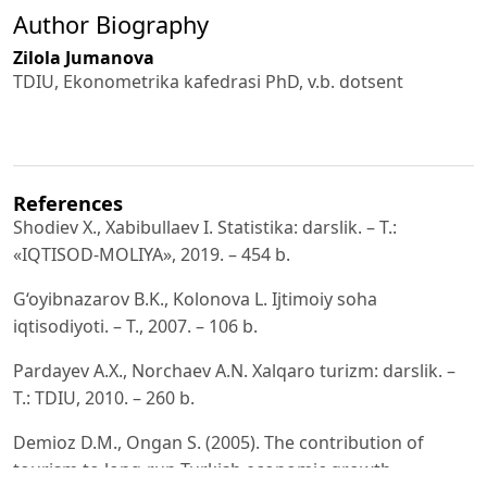
Author Biography
Zilola Jumanova
TDIU, Ekonometrika kafedrasi PhD, v.b. dotsent
References
Shodiev X., Xabibullaev I. Statistika: darslik. – T.:
«IQTISOD-MOLIYA», 2019. – 454 b.
G‘oyibnazarov B.K., Kolonova L. Ijtimoiy soha
iqtisodiyoti. – T., 2007. – 106 b.
Pardayev A.X., Norchaev A.N. Xalqaro turizm: darslik. –
T.: TDIU, 2010. – 260 b.
Demioz D.M., Ongan S. (2005). The contribution of
tourism to long-run Turkish economic growth.