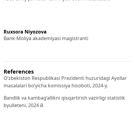
Ruxsora Niyozova
Bank-Moliya akademiyasi magistranti
References
Oʻzbekiston Respublikasi Prezidenti huzuridagi Ayollar
masalalari boʻyicha komissiya hisoboti, 2024-y.
Bandlik va kambag‘allikni qisqartirish vazirligi statistik
byulleteni, 2024 й.
United Nations Development Programme (UNDP),
Women Empowerment Report, 2023.