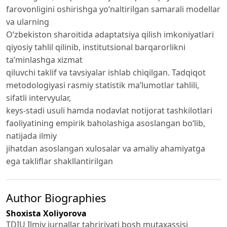
farovonligini oshirishga yo‘naltirilgan samarali modellar
va ularning
O‘zbekiston sharoitida adaptatsiya qilish imkoniyatlari
qiyosiy tahlil qilinib, institutsional barqarorlikni
ta’minlashga xizmat
qiluvchi taklif va tavsiyalar ishlab chiqilgan. Tadqiqot
metodologiyasi rasmiy statistik ma’lumotlar tahlili,
sifatli intervyular,
keys-stadi usuli hamda nodavlat notijorat tashkilotlari
faoliyatining empirik baholashiga asoslangan bo‘lib,
natijada ilmiy
jihatdan asoslangan xulosalar va amaliy ahamiyatga
ega takliflar shakllantirilgan
Author Biographies
Shoxista Xoliyorova
TDIU Ilmiy jurnallar tahririyati bosh mutaxassisi