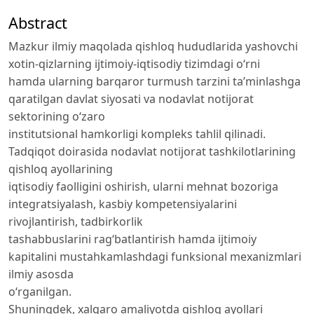
Abstract
Mazkur ilmiy maqolada qishloq hududlarida yashovchi
xotin-qizlarning ijtimoiy-iqtisodiy tizimdagi o‘rni
hamda ularning barqaror turmush tarzini ta’minlashga
qaratilgan davlat siyosati va nodavlat notijorat
sektorining o‘zaro
institutsional hamkorligi kompleks tahlil qilinadi.
Tadqiqot doirasida nodavlat notijorat tashkilotlarining
qishloq ayollarining
iqtisodiy faolligini oshirish, ularni mehnat bozoriga
integratsiyalash, kasbiy kompetensiyalarini
rivojlantirish, tadbirkorlik
tashabbuslarini rag‘batlantirish hamda ijtimoiy
kapitalini mustahkamlashdagi funksional mexanizmlari
ilmiy asosda
o‘rganilgan.
Shuningdek, xalqaro amaliyotda qishloq ayollari