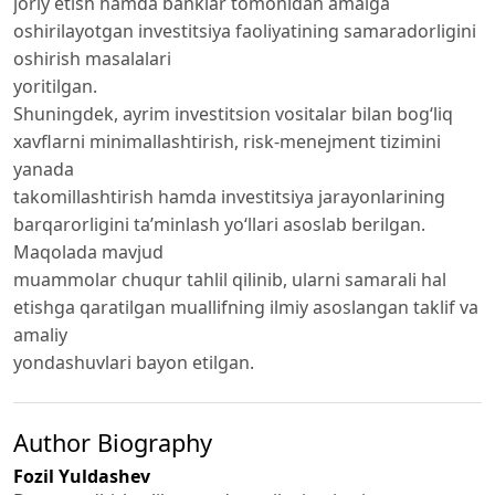
joriy etish hamda banklar tomonidan amalga
oshirilayotgan investitsiya faoliyatining samaradorligini
oshirish masalalari
yoritilgan.
Shuningdek, ayrim investitsion vositalar bilan bog‘liq
xavflarni minimallashtirish, risk-menejment tizimini
yanada
takomillashtirish hamda investitsiya jarayonlarining
barqarorligini ta’minlash yo‘llari asoslab berilgan.
Maqolada mavjud
muammolar chuqur tahlil qilinib, ularni samarali hal
etishga qaratilgan muallifning ilmiy asoslangan taklif va
amaliy
yondashuvlari bayon etilgan.
Author Biography
Fozil Yuldashev