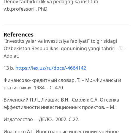
Denov tadbirkorlik va pedagogika instituti
v.b.professori., PhD
References
“Investitsiyalar va investitsiya faoliyati” to‘g‘risidagi
O‘zbekiston Respublikasi qonunining yangi tahriri –T.: -
Adolat,
13 b.
https://lex.uz/ru/docs/-4664142
Финансово-кредитный словар. Т. – М.: «Финансы и
статистика», 1984. - С. 470.
Виленский П.Л., Лившис В.Н., Смоляк С.А. Отсенка
эффективности инвестиционных проектов. – М.:
Издателство ―ДЕЛО. -2002. С.22.
Ивасенко А.Г. Иностранные инвестиции: учебное