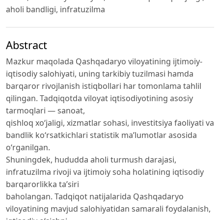
aholi bandligi, infratuzilma
Abstract
Mazkur maqolada Qashqadaryo viloyatining ijtimoiy-
iqtisodiy salohiyati, uning tarkibiy tuzilmasi hamda
barqaror rivojlanish istiqbollari har tomonlama tahlil
qilingan. Tadqiqotda viloyat iqtisodiyotining asosiy
tarmoqlari — sanoat,
qishloq xo‘jaligi, xizmatlar sohasi, investitsiya faoliyati va
bandlik ko‘rsatkichlari statistik ma’lumotlar asosida
o‘rganilgan.
Shuningdek, hududda aholi turmush darajasi,
infratuzilma rivoji va ijtimoiy soha holatining iqtisodiy
barqarorlikka ta’siri
baholangan. Tadqiqot natijalarida Qashqadaryo
viloyatining mavjud salohiyatidan samarali foydalanish,