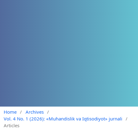
Home
/
Archives
/
Vol. 4 No. 1 (2026): «Muhandislik va Iqtisodiyot» jurnali
/
Articles