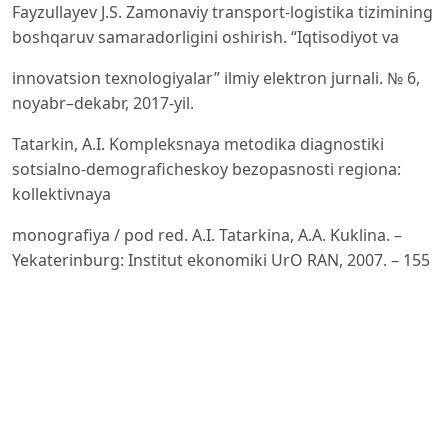
Fayzullayev J.S. Zamonaviy transport-logistika tizimining
boshqaruv samaradorligini oshirish. “Iqtisodiyot va
innovatsion texnologiyalar” ilmiy elektron jurnali. № 6,
noyabr–dekabr, 2017-yil.
Tatarkin, A.I. Kompleksnaya metodika diagnostiki
sotsialno-demograficheskoy bezopasnosti regiona:
kollektivnaya
monografiya / pod red. A.I. Tatarkina, A.A. Kuklina. –
Yekaterinburg: Institut ekonomiki UrO RAN, 2007. – 155
s.
Oleynikov, Ye.A. Ekonomicheskaya i natsionalnaya
bezopasnost: uchebnik / Ye.A. Oleynikov; pod red. Ye.A.
Oleynikova. – Moskva: Ekzamen, 2004. – 768 s.
Krivorotov, V.V. Ekonomicheskaya bezopasnost