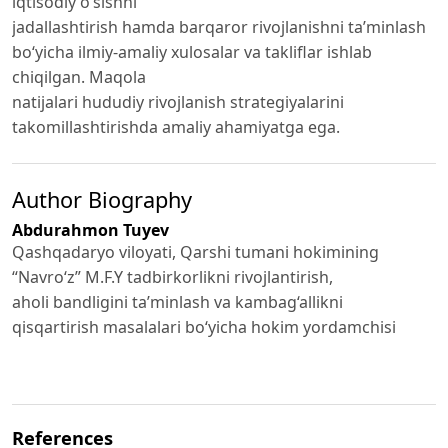
iqtisodiy o‘sishni
jadallashtirish hamda barqaror rivojlanishni ta’minlash
bo‘yicha ilmiy-amaliy xulosalar va takliflar ishlab
chiqilgan. Maqola
natijalari hududiy rivojlanish strategiyalarini
takomillashtirishda amaliy ahamiyatga ega.
Author Biography
Abdurahmon Tuyev
Qashqadaryo viloyati, Qarshi tumani hokimining
“Navro‘z” M.F.Y tadbirkorlikni rivojlantirish,
aholi bandligini ta’minlash va kambag‘allikni
qisqartirish masalalari bo‘yicha hokim yordamchisi
References