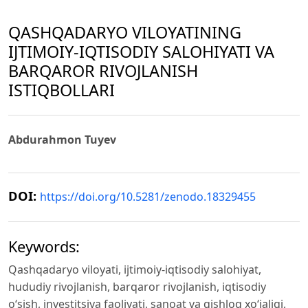
QASHQADARYO VILOYATINING
IJTIMOIY-IQTISODIY SALOHIYATI VA
BARQAROR RIVOJLANISH
ISTIQBOLLARI
Abdurahmon Tuyev
DOI:
https://doi.org/10.5281/zenodo.18329455
Keywords:
Qashqadaryo viloyati, ijtimoiy-iqtisodiy salohiyat,
hududiy rivojlanish, barqaror rivojlanish, iqtisodiy
o‘sish, investitsiya faoliyati, sanoat va qishloq xo‘jaligi,