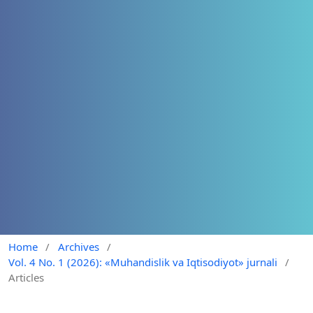
Home
/
Archives
/
Vol. 4 No. 1 (2026): «Muhandislik va Iqtisodiyot» jurnali
/
Articles