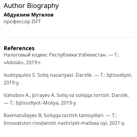
Author Biography
Абдуазим Муталов
профессор ISFT
References
Налоговый кодекс Республики Узбекистан. — T.:
«Adolat», 2019-г.
Xudoyqulov S. Soliq nazariyasi. Darslik. — T.: Iqtisodiyot,
2019-y.
Vahobov A., Joʻrayev A. Soliq va soliqqa tortish. Darslik.
— T.: Iqtisodiyot–Moliya, 2019-y.
Raxmatullayev B. Soliqqa tortish tamoyillari. — T.:
Innovatsion rivojlanish nashriyot-matbaa uyi, 2021-y.
Niyazmetov I. Soliq tizimi. — T.: Akademiya, 2018-y.