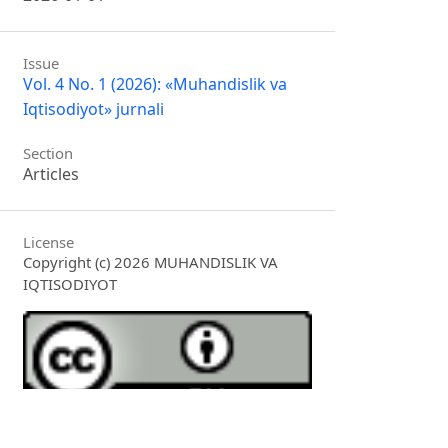
Issue
Vol. 4 No. 1 (2026): «Muhandislik va
Iqtisodiyot» jurnali
Section
Articles
License
Copyright (c) 2026 MUHANDISLIK VA
IQTISODIYOT
This work is licensed under a
Creative
Commons Attribution 4.0 International