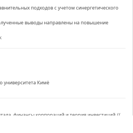
авнительных подходов с учетом синергетического
Полученные выводы направлены на повышение
к
о университета Кимё
тала, финансы корпораций и теория инвестиций //