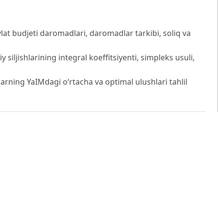
t budjeti daromadlari, daromadlar tarkibi, soliq va
 siljishlarining integral koeffitsiyenti, simpleks usuli,
larning YaIMdagi o‘rtacha va optimal ulushlari tahlil
a
 doktoranti