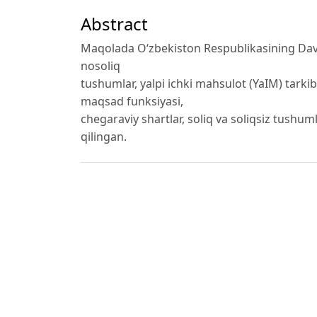
Abstract
Maqolada O‘zbekiston Respublikasining Davla
nosoliq
tushumlar, yalpi ichki mahsulot (YaIM) tarkibiy
maqsad funksiyasi,
chegaraviy shartlar, soliq va soliqsiz tushum
qilingan.
Author Biography
Doston Fayzullayev
O‘zMU iqtisodiyot fakulteti “Ekonometrika v
iqtisodiy modellashtirish” kafedrasi tayanch