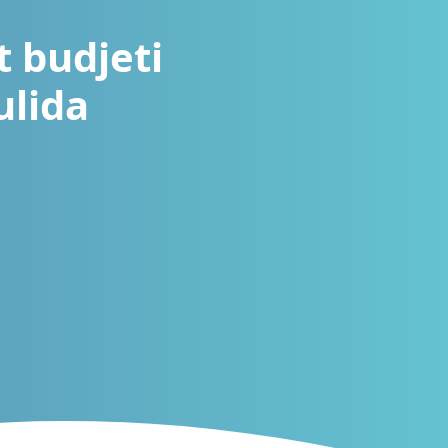
t budjeti
ulida