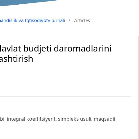
andislik va Iqtisodiyot» jurnali
/
Articles
davlat budjeti daromadlarini
ashtirish
, integral koeffitsiyent, simpleks usuli, maqsadli