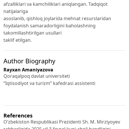
afzalliklari va kamchiliklari aniqlangan. Tadqiqot
natijalariga
asoslanib, qishloq joylarida mehnat resurslaridan
foydalanish samaradorligini baholashning
takomillashtirilgan usullari
taklif etilgan.
Author Biography
Rayxan Amaniyazova
Qoraqalpoq davlat universiteti
“Iqtisodiyot va turizm” kafedrasi assistenti
References
O‘zbekiston Respublikasi Prezidenti Sh. M. Mirziyoyev
rahbarligida 2025-yil 3-fevral kuni aholi bandligini