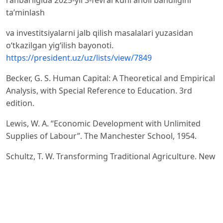
ta’minlash
va investitsiyalarni jalb qilish masalalari yuzasidan
o‘tkazilgan yig‘ilish bayonoti.
https://president.uz/uz/lists/view/7849
Becker, G. S. Human Capital: A Theoretical and Empirical
Analysis, with Special Reference to Education. 3rd
edition.
Lewis, W. A. “Economic Development with Unlimited
Supplies of Labour”. The Manchester School, 1954.
Schultz, T. W. Transforming Traditional Agriculture. New
Haven: Yale University Press, 1964.
OECD. Innovation, Agricultural Productivity and
Sustainability. OECD Publishing, 2015.
Netafim Ltd. Smart Irrigation Systems Research Papers,