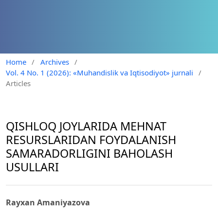
Home
/
Archives
/
Vol. 4 No. 1 (2026): «Muhandislik va Iqtisodiyot» jurnali
/
Articles
QISHLOQ JOYLARIDA MEHNAT
RESURSLARIDAN FOYDALANISH
SAMARADORLIGINI BAHOLASH
USULLARI
Rayxan Amaniyazova