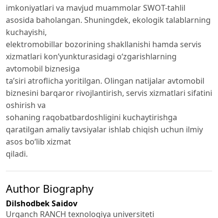
imkoniyatlari va mavjud muammolar SWOT-tahlil
asosida baholangan. Shuningdek, ekologik talablarning
kuchayishi,
elektromobillar bozorining shakllanishi hamda servis
xizmatlari kon’yunkturasidagi o‘zgarishlarning
avtomobil biznesiga
ta’siri atroflicha yoritilgan. Olingan natijalar avtomobil
biznesini barqaror rivojlantirish, servis xizmatlari sifatini
oshirish va
sohaning raqobatbardoshligini kuchaytirishga
qaratilgan amaliy tavsiyalar ishlab chiqish uchun ilmiy
asos bo‘lib xizmat
qiladi.
Author Biography
Dilshodbek Saidov
Urganch RANCH texnologiya universiteti