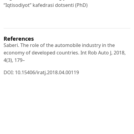
“Iqtisodiyot” kafedrasi dotsenti (PhD)
References
Saberi. The role of the automobile industry in the
economy of developed countries. Int Rob Auto J, 2018,
4(3), 179–
DOI: 10.15406/iratj.2018.04.00119
Романович Ж. А., Калачев С. Ж. Сервисная
деятельность. М.: Дашков и Ко, 2009. 268 с.
Хаксевер К., Рендер Б., Рассел Р., Мердик Р.
Управление и организация в сфере услуг. Теория и
практика.
СПб., 2002. 752 с.