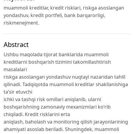
muammoli kreditlar, kredit risklari, riskga asoslangan
yondashuv, kredit portfeli, bank barqarorligi,
riskmenejment.
Abstract
Ushbu maqolada tijorat banklarida muammoli
kreditlarni boshqarish tizimini takomillashtirish
masalalari
riskga asoslangan yondashuv nuqtayi nazaridan tahlil
qilinadi. Tadqiqotda muammoli kreditlar shakllanishiga
ta’sir etuvchi
ichki va tashqi risk omillari aniqlanib, ularni
boshqarishning zamonaviy mexanizmlari ko‘rib
chiqiladi. Kredit risklarini erta
aniqlash, baholash va monitoring qilish jarayonlarining
ahamiyati asoslab beriladi. Shuningdek, muammoli