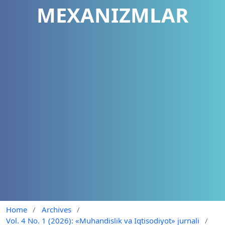
MEXANIZMLAR
Home
/
Archives
/
Vol. 4 No. 1 (2026): «Muhandislik va Iqtisodiyot» jurnali
/