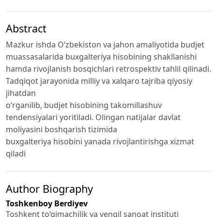
Abstract
Mazkur ishda O‘zbekiston va jahon amaliyotida budjet
muassasalarida buxgalteriya hisobining shakllanishi
hamda rivojlanish bosqichlari retrospektiv tahlil qilinadi.
Tadqiqot jarayonida milliy va xalqaro tajriba qiyosiy
jihatdan
o‘rganilib, budjet hisobining takomillashuv
tendensiyalari yoritiladi. Olingan natijalar davlat
moliyasini boshqarish tizimida
buxgalteriya hisobini yanada rivojlantirishga xizmat
qiladi
Author Biography
Toshkenboy Berdiyev
Toshkent to‘qimachilik va yengil sanoat instituti