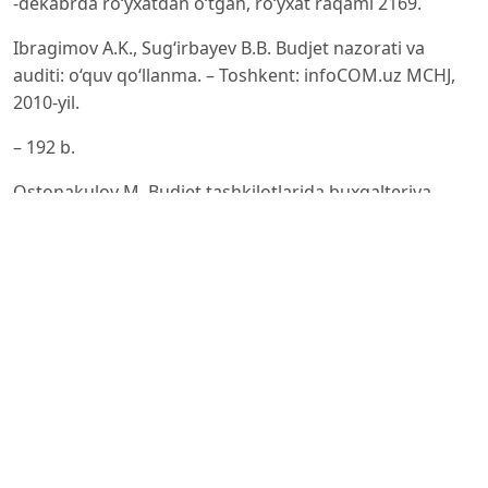
-dekabrda ro‘yxatdan o‘tgan, ro‘yxat raqami 2169.
Ibragimov A.K., Sug‘irbayev B.B. Budjet nazorati va
auditi: o‘quv qo‘llanma. – Toshkent: infoCOM.uz MCHJ,
2010-yil.
– 192 b.
Ostonakulov M. Budjet tashkilotlarida buxgalteriya
hisobi. Ikkinchi nashr. – Toshkent: Iqtisod-moliya, 2009-
yil. – 428 b.
Mehmonov S.U. Budjet tashkilotlarida buxgalteriya
hisobi va ichki audit metodologiyasini takomillashtirish:
iqtisodiyot
fanlari doktori (DSc) ilmiy darajasini olish uchun
yozilgan dissertatsiya avtoreferati. – Toshkent, 2018-yil.
– 36 b.