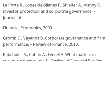
La Porta R., Lopez-de-Silanes F., Shleifer A., Vishny R.
Investor protection and corporate governance. –
Journal of
Financial Economics, 2000.
Gromb D., Vayanos D. Corporate governance and firm
performance. – Review of Finance, 2010.
Bebchuk L.A., Cohen A., Ferrell A. What matters in
corporate governance? – Review of Financial Studies,
2009.
World Bank, Corporate Governance Assessment, 2021,
https://www.worldbank.org/en/topic/corporategovernan
UNCTAD. World Investment Report 2023: Investment in
Sustainable Energy. United Nations Conference on
Trade