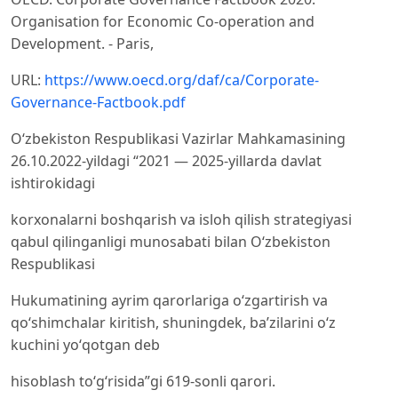
Organisation for Economic Co-operation and
Development. - Paris,
URL:
https://www.oecd.org/daf/ca/Corporate-
Governance-Factbook.pdf
Oʻzbekiston Respublikasi Vazirlar Mahkamasining
26.10.2022-yildagi “2021 — 2025-yillarda davlat
ishtirokidagi
korxonalarni boshqarish va isloh qilish strategiyasi
qabul qilinganligi munosabati bilan Oʻzbekiston
Respublikasi
Hukumatining ayrim qarorlariga oʻzgartirish va
qoʻshimchalar kiritish, shuningdek, baʼzilarini oʻz
kuchini yoʻqotgan deb
hisoblash toʻgʻrisida”gi 619-sonli qarori.