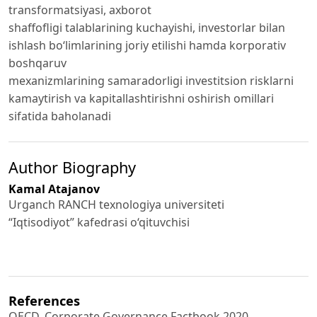
transformatsiyasi, axborot
shaffofligi talablarining kuchayishi, investorlar bilan
ishlash bo‘limlarining joriy etilishi hamda korporativ
boshqaruv
mexanizmlarining samaradorligi investitsion risklarni
kamaytirish va kapitallashtirishni oshirish omillari
sifatida baholanadi
Author Biography
Kamal Atajanov
Urganch RANCH texnologiya universiteti
“Iqtisodiyot” kafedrasi o‘qituvchisi
References
OECD. Corporate Governance Factbook 2020.