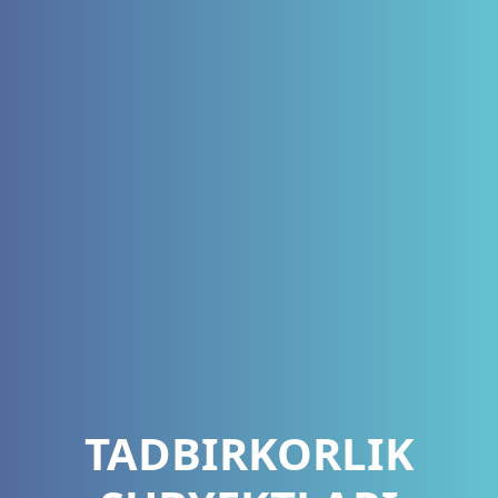
TADBIRKORLIK