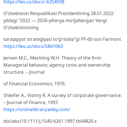
https://lex.uz/docs/-6254938
Oʻzbekiston Respublikasi Prezidentining 28.01.2022-
yildagi “2022 — 2026-yillarga moʻljallangan Yangi
Oʻzbekistonning
taraqqiyot strategiyasi toʻgʻrisida”gi PF-60-son Farmoni.
https://lex.uz/docs/5841063
Jensen M.C., Meckling W.H. Theory of the firm:
Managerial behavior, agency costs and ownership
structure. – Journal
of Financial Economics, 1976.
Shleifer A., Vishny R. A survey of corporate governance.
– Journal of Finance, 1997.
https://onlinelibrary.wiley.com/
doi/abs/10.1111/j.1540-6261.1997.tb04820.x