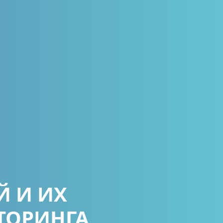
Й И ИХ
ТОРИНГА