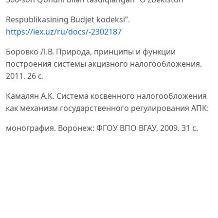
Respublikasining Budjet kodeksi”.
https://lex.uz/ru/docs/-2302187
Боровко Л.В. Природа, принципы и функции
построения системы акцизного налогообложения.
2011. 26 с.
Камалян А.К. Система косвенного налогообложения
как механизм государственного регулирования АПК:
монография. Воронеж: ФГОУ ВПО ВГАУ, 2009. 31 с.
Голик Е.Н. Налоги и косвенное налогообложение:
учебное пособие. Ростов-на-Дону: ООО «Мини
Тайп», 2011.
– С. 50–57.
Haydarov N.H. O‘zbekiston Respublikasi soliq tizimini