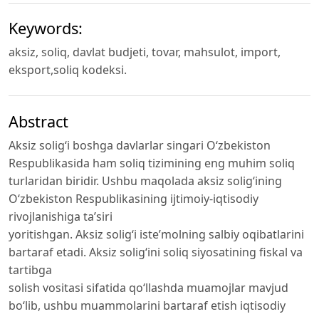
Keywords:
aksiz, soliq, davlat budjeti, tovar, mahsulot, import,
eksport,soliq kodeksi.
Abstract
Aksiz soligʻi boshga davlarlar singari Oʻzbekiston
Respublikasida ham soliq tizimining eng muhim soliq
turlaridan biridir. Ushbu maqolada aksiz soligʻining
O‘zbekiston Respublikasining ijtimoiy-iqtisodiy
rivojlanishiga ta’siri
yoritishgan. Aksiz solig‘i iste’molning salbiy oqibatlarini
bartaraf etadi. Aksiz soligʻini soliq siyosatining fiskal va
tartibga
solish vositasi sifatida qoʻllashda muamojlar mavjud
boʻlib, ushbu muammolarini bartaraf etish iqtisodiy