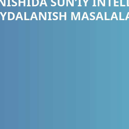
NISHIDA SUN’IY INTE
YDALANISH MASALAL