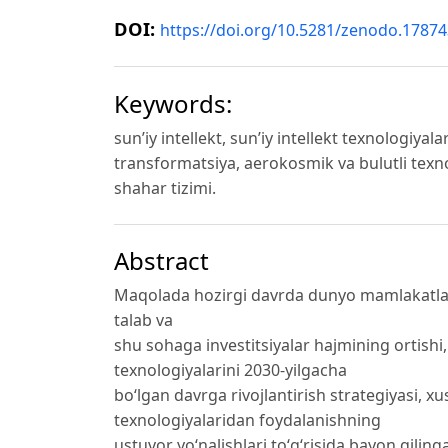
DOI:
https://doi.org/10.5281/zenodo.1787
Keywords:
sun’iy intellekt, sun’iy intellekt texnologiyala
transformatsiya, aerokosmik va bulutli texnol
shahar tizimi.
Abstract
Maqolada hozirgi davrda dunyo mamlakatlari i
talab va
shu sohaga investitsiyalar hajmining ortish
texnologiyalarini 2030-yilgacha
bo‘lgan davrga rivojlantirish strategiyasi, xu
texnologiyalaridan foydalanishning
ustuvor yo‘nalishlari to‘g‘risida bayon qiling