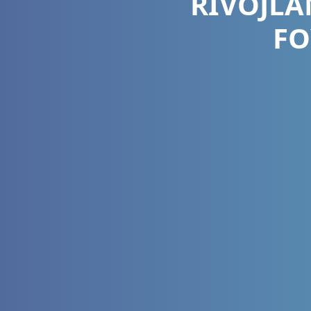
RIVOJLA
FO