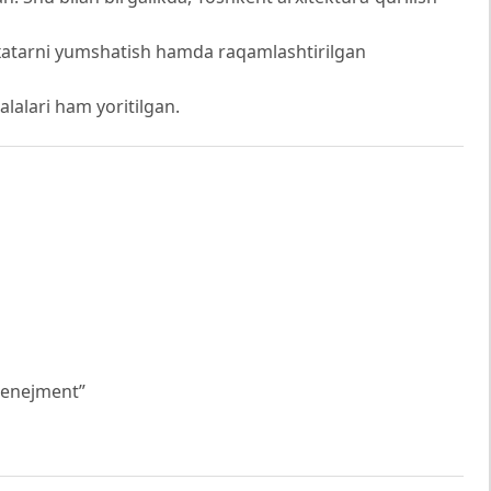
 xatarni yumshatish hamda raqamlashtirilgan
alalari ham yoritilgan.
“Menejment”