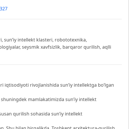
4327
ri, sun’iy intellekt klasteri, robototexnika,
ogiyalar, seysmik xavfsizlik, barqaror qurilish, aqlli
qtisodiyoti rivojlanishida sun’iy intellektga bo‘lgan
i, shuningdek mamlakatimizda sun’iy intellekt
susan qurilish sohasida sun’iy intellekt
an. Shu bilan birgalikda, Toshkent arxitektura-qurilish