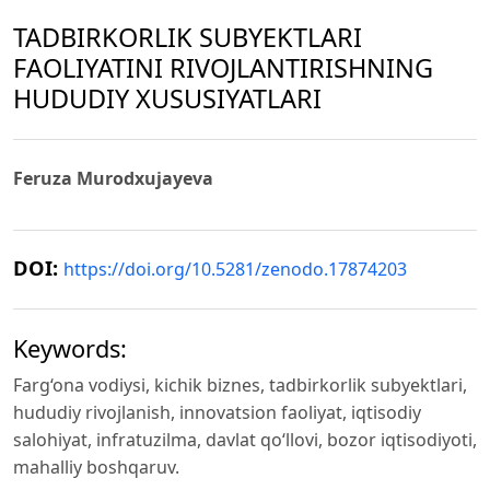
TADBIRKORLIK SUBYEKTLARI
FAOLIYATINI RIVOJLANTIRISHNING
HUDUDIY XUSUSIYATLARI
Feruza Murodxujayeva
DOI:
https://doi.org/10.5281/zenodo.17874203
Keywords:
Farg‘ona vodiysi, kichik biznes, tadbirkorlik subyektlari,
hududiy rivojlanish, innovatsion faoliyat, iqtisodiy
salohiyat, infratuzilma, davlat qo‘llovi, bozor iqtisodiyoti,
mahalliy boshqaruv.