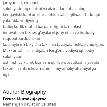
jarayonlari, eksport
salohiyatining oshishi va xizmatlar sohasining
kengayishi kabi omillar alohida tahlil qilinadi. Tadqiqot
yakunida vodiyning
tadbirkorlik muhiti barqarorligini ta’minlash,
innovatsion biznes g‘oyalarni joriy etish va hududiy
raqobatbardoshlikni
kuchaytirish bo‘yicha taklif va tavsiyalar ishlab chiqilgan.
Mazkur tahlillar natijalari Farg‘ona vodiysi iqtisodiy
salohiyatini
oshirish va kichik biznesni qo‘llab-quvvatlash siyosatini
takomillashtirishda muhim ilmiy-amaliy ahamiyatga
ega.
Author Biography
Feruza Murodxujayeva
Namangan davlat universiteti