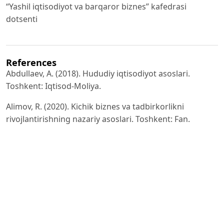
“Yashil iqtisodiyot va barqaror biznes” kafedrasi
dotsenti
References
Abdullaev, A. (2018). Hududiy iqtisodiyot asoslari.
Toshkent: Iqtisod-Moliya.
Alimov, R. (2020). Kichik biznes va tadbirkorlikni
rivojlantirishning nazariy asoslari. Toshkent: Fan.
G‘aniyev, L. (2019). O‘zbekiston hududlarida iqtisodiy
islohotlar va biznes muhiti. Farg‘ona: Farg‘ona
nashriyoti.
Jo‘rayev, M. (2021). Tadbirkorlik faoliyatini tashkil etish
va boshqarish. Toshkent: Innovatsiya ziyo.
Karimov, Sh. (2017). Hududiy rivojlanish strategiyalari.