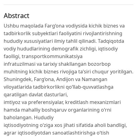
Abstract
Ushbu maqolada Farg‘ona vodiysida kichik biznes va
tadbirkorlik subyektlari faoliyatini rivojlantirishning
hududiy xususiyatlari ilmiy tahlil qilinadi. Tadqiqotda
vodiy hududlarining demografik zichligi, iqtisodiy
faolligi, transportkommunikatsiya
infratuzilmasi va tarixiy shakllangan bozorbop
muhitning kichik biznes rivojiga ta’siri chuqur yoritilgan.
Shuningdek, Farg‘ona, Andijon va Namangan
viloyatlarida tadbirkorlikni qo‘llab-quvvatlashga
qaratilgan davlat dasturlari,
imtiyoz va preferensiyalar, kreditlash mexanizmlari
hamda mahalliy boshqaruv organlarining o‘rni
baholangan. Hududiy
iqtisodiyotning o‘ziga xos jihati sifatida aholi bandligi,
agrar iqtisodiyotdan sanoatlashtirishga o‘tish