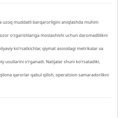
va uzoq muddatli barqarorligini aniqlashda muhim
ozor o‘zgarishlariga moslashishi uchun daromadlilikni
aviy ko‘rsatkichlar, qiymat asosidagi metrikalar va
 usullarini o‘rganadi. Natijalar shuni ko‘rsatadiki,
qilona qarorlar qabul qilish, operatsion samaradorlikni