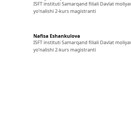
ISFT instituti Samarqand filiali Davlat moliya
yo‘nalishi 2-kurs magistranti
Nafisa Eshankulova
ISFT instituti Samarqand filiali Davlat moliya
yo‘nalishi 2-kurs magistranti
References
CSIMarket. (2025). Industry Management Eff
https://csimarket.com/Industry/
industry_ManagementEffectiveness.php
Investopedia. (2025). Economic Value Added 
https://www.