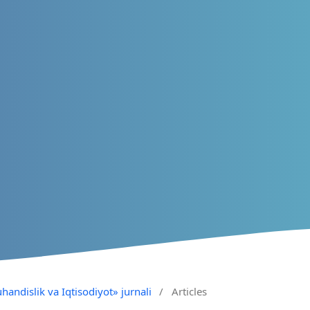
handislik va Iqtisodiyot» jurnali
/
Articles