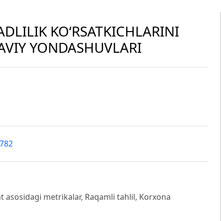
LILIK KO‘RSATKICHLARINI
VIY YONDASHUVLARI
4782
t asosidagi metrikalar, Raqamli tahlil, Korxona