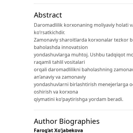
Abstract
Daromadlilik korxonaning moliyaviy holati 
ko‘rsatkichdir.
Zamonaviy sharoitlarda korxonalar tezkor b
baholashda innovatsion
yondashuvlarga muhtoj. Ushbu tadqiqot moliy
raqamli tahlil vositalari
orqali daromadlilikni baholashning zamonaviy
an’anaviy va zamonaviy
yondashuvlarni birlashtirish menejerlarga o
oshirish va korxona
qiymatini ko‘paytirishga yordam beradi.
Author Biographies
Farog‘at Xo‘jabekova