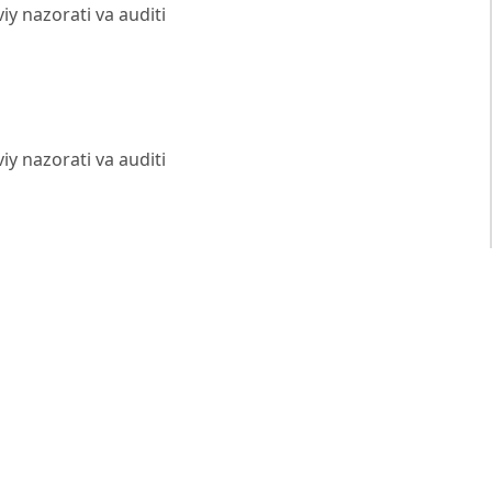
viy nazorati va auditi
viy nazorati va auditi
ectiveness Information. CSIMarket.
(EVA): Boosting Shareholder Value. Investopedia.